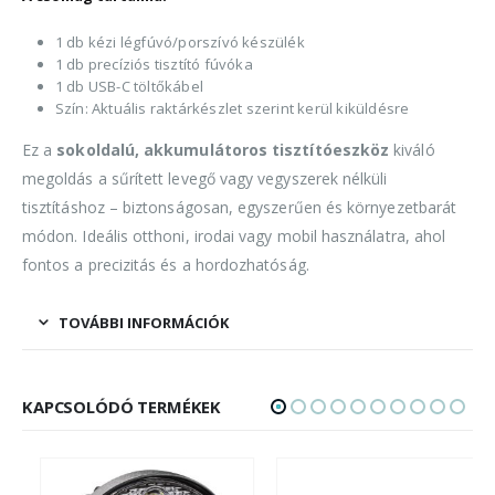
1 db kézi légfúvó/porszívó készülék
1 db precíziós tisztító fúvóka
1 db USB-C töltőkábel
Szín: Aktuális raktárkészlet szerint kerül kiküldésre
Ez a
sokoldalú, akkumulátoros tisztítóeszköz
kiváló
megoldás a sűrített levegő vagy vegyszerek nélküli
tisztításhoz – biztonságosan, egyszerűen és környezetbarát
módon. Ideális otthoni, irodai vagy mobil használatra, ahol
fontos a precizitás és a hordozhatóság.
TOVÁBBI INFORMÁCIÓK
KAPCSOLÓDÓ TERMÉKEK