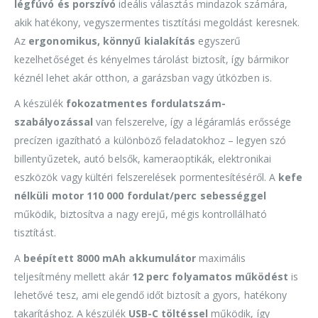
légfúvó és porszívó
ideális választás mindazok számára,
akik hatékony, vegyszermentes tisztítási megoldást keresnek.
Az
ergonomikus, könnyű kialakítás
egyszerű
kezelhetőséget és kényelmes tárolást biztosít, így bármikor
kéznél lehet akár otthon, a garázsban vagy útközben is.
A készülék
fokozatmentes fordulatszám-
szabályozással
van felszerelve, így a légáramlás erőssége
precízen igazítható a különböző feladatokhoz – legyen szó
billentyűzetek, autó belsők, kameraoptikák, elektronikai
eszközök vagy kültéri felszerelések pormentesítéséről. A
kefe
nélküli motor 110 000 fordulat/perc sebességgel
működik, biztosítva a nagy erejű, mégis kontrollálható
tisztítást.
A
beépített 8000 mAh akkumulátor
maximális
teljesítmény mellett akár
12 perc folyamatos működést
is
lehetővé tesz, ami elegendő időt biztosít a gyors, hatékony
takarításhoz. A készülék
USB-C töltéssel
működik, így