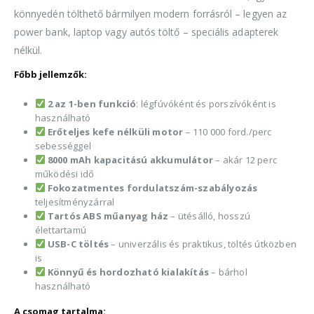
könnyedén tölthető bármilyen modern forrásról – legyen az
power bank, laptop vagy autós töltő – speciális adapterek
nélkül.
Főbb jellemzők:
2 az 1-ben funkció
: légfúvóként és porszívóként is
használható
Erőteljes kefe nélküli motor
– 110 000 ford./perc
sebességgel
8000 mAh kapacitású akkumulátor
– akár 12 perc
működési idő
Fokozatmentes fordulatszám-szabályozás
teljesítményzárral
Tartós ABS műanyag ház
– ütésálló, hosszú
élettartamú
USB-C töltés
– univerzális és praktikus, töltés útközben
is
Könnyű és hordozható kialakítás
– bárhol
használható
A csomag tartalma: