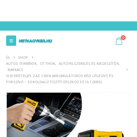
0
SHOP
AUTÓS TERMÉKEK
,
OTTHON
,
AUTÓFELSZERELÉS ÉS KIEGÉSZÍTŐK
,
BARKÁCS
VLN ERŐTELJES 2 AZ 1-BEN AKKUMULÁTOROS KÉZI LÉGFÚVÓ ÉS
PORSZÍVÓ – SOKOLDALÚ TISZTÍTÓESZKÖZ FO15-1 (BBD)