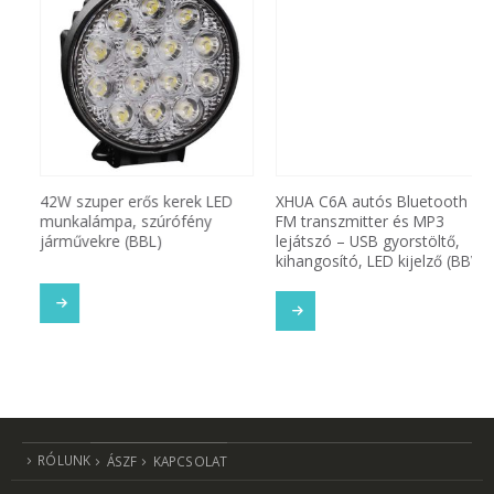
42W szuper erős kerek LED
XHUA C6A autós Bluetooth
munkalámpa, szúrófény
FM transzmitter és MP3
járművekre (BBL)
lejátszó – USB gyorstöltő,
kihangosító, LED kijelző (BBV)
TOVÁBB OLVASOM
TOVÁBB OLVASOM
SOM
RÓLUNK
ÁSZF
KAPCSOLAT