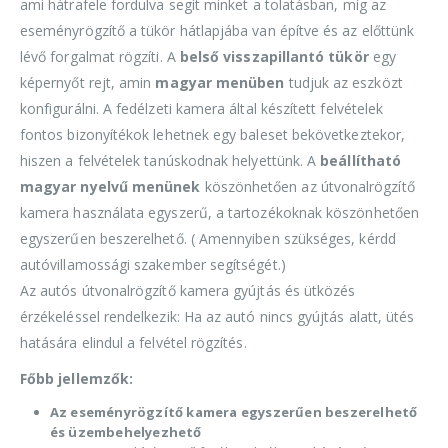
ami hátrafele fordulva segít minket a tolatásban, míg az
eseményrögzítő a tükör hátlapjába van építve és az előttünk
lévő forgalmat rögzíti. A
belső visszapillantó tükör
egy
képernyőt rejt, amin
magyar menüben
tudjuk az eszközt
konfigurálni. A fedélzeti kamera által készített felvételek
fontos bizonyítékok lehetnek egy baleset bekövetkeztekor,
hiszen a felvételek tanúskodnak helyettünk. A
beállítható
magyar nyelvű menünek
köszönhetően az útvonalrögzítő
kamera használata egyszerű, a tartozékoknak köszönhetően
egyszerűen beszerelhető. ( Amennyiben szükséges, kérdd
autóvillamossági szakember segítségét.)
Az autós útvonalrögzítő kamera gyújtás és ütközés
érzékeléssel rendelkezik: Ha az autó nincs gyújtás alatt, ütés
hatására elindul a felvétel rögzítés.
Főbb jellemzők:
Az eseményrögzítő kamera egyszerűen beszerelhető
és üzembehelyezhető