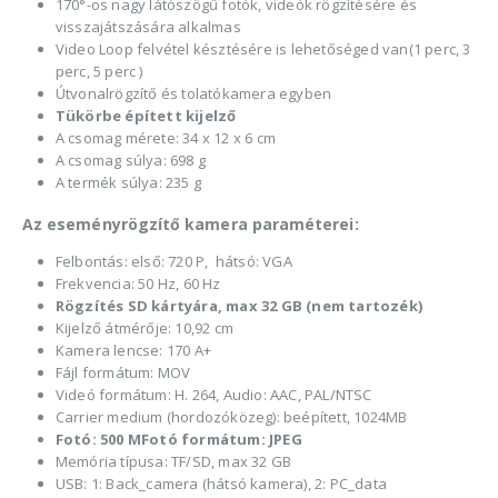
170°-os nagy látószögű fotók, videók rögzítésére és
visszajátszására alkalmas
Video Loop felvétel késztésére is lehetőséged van(1 perc, 3
perc, 5 perc )
Útvonalrögzítő és tolatókamera egyben
Tükörbe épített kijelző
A csomag mérete: 34 x 12 x 6 cm
A csomag súlya: 698 g
A termék súlya: 235 g
Az eseményrögzítő kamera paraméterei:
Felbontás: első: 720 P, hátsó: VGA
Frekvencia: 50 Hz, 60 Hz
Rögzítés SD kártyára, max 32 GB (nem tartozék)
Kijelző átmérője: 10,92 cm
Kamera lencse: 170 A+
Fájl formátum: MOV
Videó formátum: H. 264, Audio: AAC, PAL/NTSC
Carrier medium (hordozóközeg): beépített, 1024MB
Fotó: 500 MFotó formátum: JPEG
Memória típusa: TF/SD, max 32 GB
USB: 1: Back_camera (hátsó kamera), 2: PC_data