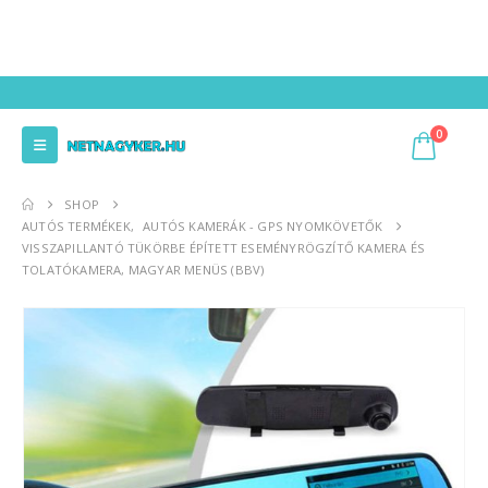
0
SHOP
AUTÓS TERMÉKEK
,
AUTÓS KAMERÁK - GPS NYOMKÖVETŐK
VISSZAPILLANTÓ TÜKÖRBE ÉPÍTETT ESEMÉNYRÖGZÍTŐ KAMERA ÉS
TOLATÓKAMERA, MAGYAR MENÜS (BBV)