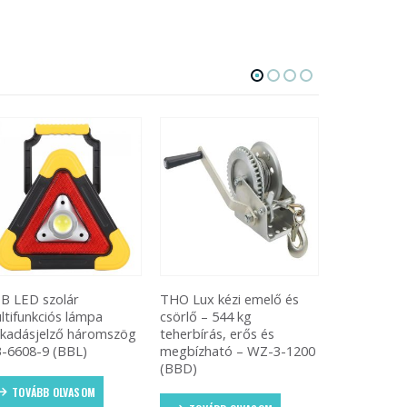
O Lux kézi emelő és
3 tonnás állítható autós
Modern aut
örlő – 544 kg
emelőbak – nagy
Bluetooth k
herbírás, erős és
teherbírású, stabil
MP3/USB/S
gbízható – WZ-3-1200
emelőállvány garázsba és
és LCD Kije
BD)
műhelybe, 400mm
magasságig (BBD)
TOVÁBB