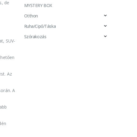
s, de
MYSTERY BOX
Otthon
Ruha/Cipő/Táska
Szórakozás
at, SUV-
nhetően
st. Az
során. A
yabb
dén