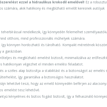
zerelést ezzel a hidraulikus krokodil emelővel!
Ez a robusztu
nos számára, akik hatékony és megbízható emelőt keresnek autójuk
 teherbírással rendelkezik, így könnyedén felemelhet személyautók
s mind otthoni, mind professzionális műhelyek számára.
, így könnyen hordozható és tárolható. Kompakt méretének köszö
y a garázsban.
rőteljes és megbízható emelést biztosít, minimalizálva az erőfeszíté
s hatékonyan végezhet el minden emelési feladatot.
és a széles alap biztosítja a stabilitást és a biztonságot az emelés 
lterhelést, így garantálva a biztonságos használatot.
izájn lehetővé teszi, hogy az emelő könnyedén beférjen az alacson
os emelést tesz lehetővé.
tyú kényelmes és biztos fogást biztosít, így a felhasználó könnye