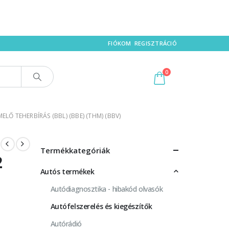
FIÓKOM
REGISZTRÁCIÓ
0
LŐ TEHERBÍRÁS (BBL) (BBE) (THM) (BBV)
Termékkategóriák
2
Autós termékek
Autódiagnosztika - hibakód olvasók
Autófelszerelés és kiegészítők
Autórádió