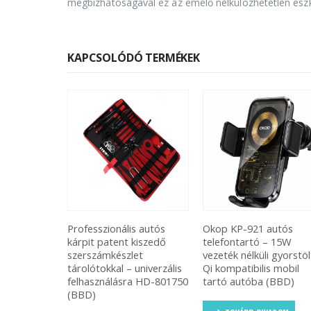
megbízhatóságával ez az emelő nélkülözhetetlen esz
KAPCSOLÓDÓ TERMÉKEK
s autós
Okop KP-921 autós
OZCT Q8 4K vlog kame
kiszedő
telefontartó – 15W
– Ultra HD zsebkamera
et
vezeték nélküli gyorstöltő,
tengelyes stabilizátorra
univerzális
Qi kompatibilis mobil
és forgatható
a HD-801750
tartó autóba (BBD)
érintőkijelzővel (BBD)