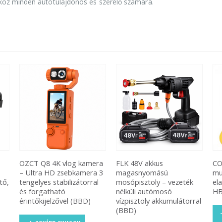
köz minden autótulajdonos és szerelő számára.
ra
FLK 48V akkus
COB LED szolár
TH
 3
magasnyomású
multifunkciós lámpa
cs
l
mosópisztoly – vezeték
elakadásjelző háromszög
te
nélküli autómosó
HB-6608-9 (BBL)
me
vízpisztoly akkumulátorral
(B
(BBD)
TOVÁBB OLVASOM