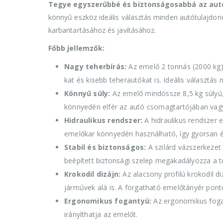
Tegye egyszerűbbé és biztonságosabbá az autós
könnyű eszköz ideális választás minden autótulajdo
karbantartásához és javításához.
Főbb jellemzők:
Nagy teherbírás:
Az emelő 2 tonnás (2000 kg)
kat és kisebb teherautókat is. Ideális választá
Könnyű súly:
Az emelő mindössze 8,5 kg súlyú
könnyedén elfér az autó csomagtartójában vag
Hidraulikus rendszer:
A hidraulikus rendszer e
emelőkar könnyedén használható, így gyorsan é
Stabil és biztonságos:
A szilárd vázszerkezet 
beépített biztonsági szelep megakadályozza a tú
Krokodil dizájn:
Az alacsony profilú krokodil d
járművek alá is. A forgatható emelőtányér pont
Ergonomikus fogantyú:
Az ergonomikus fogan
irányíthatja az emelőt.