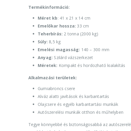
Termékinformáció:
Méret kb
: 41 x 21 x 14 cm
Emelőkar hossza:
33 cm
Teherbírás:
2 tonna (2000 kg)
Súly:
8,5 kg
Emelési magasság:
140 – 300 mm
Anyag:
Szilárd vázszerkezet
Méretek:
Kompakt és hordozható kialakítás
Alkalmazási területek:
Gumiabroncs csere
Alváz alatti javítások és karbantartás
Olajcsere és egyéb karbantartási munkák
Autószerelési munkák otthon és műhelyben
Tegye könnyebbé és biztonságosabbá az autószerelést 