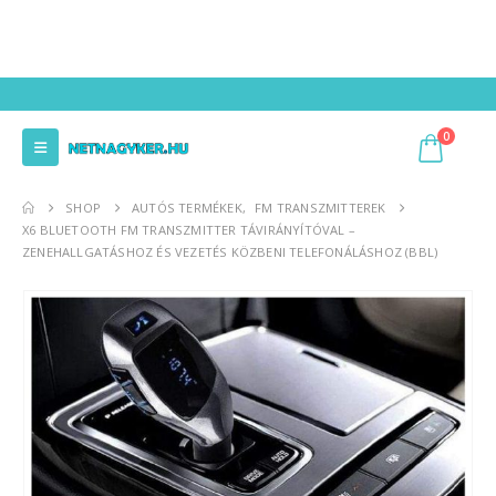
0
SHOP
AUTÓS TERMÉKEK
,
FM TRANSZMITTEREK
X6 BLUETOOTH FM TRANSZMITTER TÁVIRÁNYÍTÓVAL –
ZENEHALLGATÁSHOZ ÉS VEZETÉS KÖZBENI TELEFONÁLÁSHOZ (BBL)