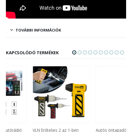
TOVÁBBI INFORMÁCIÓK
KAPCSOLÓDÓ TERMÉKEK
VLN Erőteljes 2 az 1-ben
Autós öntapadós telefontartó