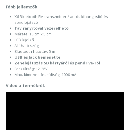
Főbb jellemzők:
X6 Bluetooth FM transzmitter / autós kihangosító és
zenelejátszó
Távirányítóval vezérelhető
Mérete: 15 cm x 5 cm
LCD kijelző
Állítható szög
Bluetooth hatótáv: 5 m
USB és Jack bemenettel
Zenelejátszás SD kártyáról és pendrive-ról
Feszültség: 12-26V
Max. kimeneti feszültség: 1000 mA
Videó a termékről: