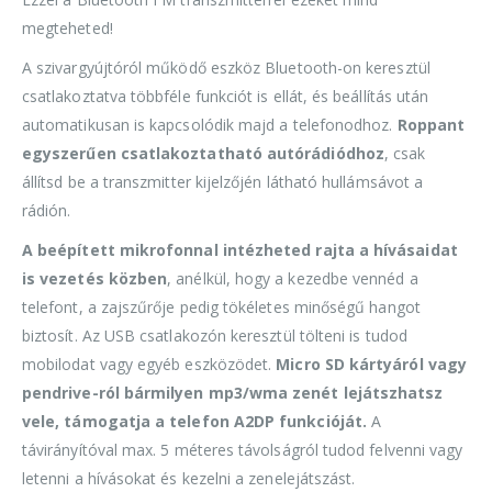
megteheted!
A szivargyújtóról működő eszköz Bluetooth-on keresztül
csatlakoztatva többféle funkciót is ellát, és beállítás után
automatikusan is kapcsolódik majd a telefonodhoz.
Roppant
egyszerűen csatlakoztatható autórádiódhoz
, csak
állítsd be a transzmitter kijelzőjén látható hullámsávot a
rádión.
A beépített mikrofonnal intézheted rajta a hívásaidat
is vezetés közben
, anélkül, hogy a kezedbe vennéd a
telefont, a zajszűrője pedig tökéletes minőségű hangot
biztosít. Az USB csatlakozón keresztül tölteni is tudod
mobilodat vagy egyéb eszközödet.
Micro SD kártyáról vagy
pendrive-ról bármilyen mp3/wma zenét lejátszhatsz
vele, támogatja a telefon A2DP funkcióját.
A
távirányítóval max. 5 méteres távolságról tudod felvenni vagy
letenni a hívásokat és kezelni a zenelejátszást.