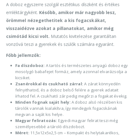
A doboz egyszerre szolgál esztétikus díszként és értékes
emléktárgyként.
Később, amikor már nagyobb lesz,
örömmel nézegethetitek a kis fogacskákat,
visszaidézve azokat a pillanatokat, amikor még
csimótád kicsi volt.
Mutatós kivitelezése garantáltan
vonzóvá teszi a gyerekek és szülők számára egyaránt.
Főbb jellemzők:
Fa díszdoboz:
A tartós és természetes anyagú doboz egy
mosolygó babafejet formáz, amely azonnal elvarázsolja a
kicsiket.
Zsanérokkal és csukható zárral:
A zárat könnyedén
felnyithatod, és a doboz belső felére a gyerek adatait
írhatod fel. A csukható zár pedig megőrzi a fogakat évekig.
Minden fognak saját hely:
A doboz alsó részében kis
tárolók vannak kialakítva, így mindegyik fogacskának
megvan a saját kis helye.
Magyar feliratozás:
Egyedi magyar felirat teszi még
személyesebbé a tároló díszdobozt.
Méret:
11,5x12x5x2,5 cm – Kompakt és helytakarékos,