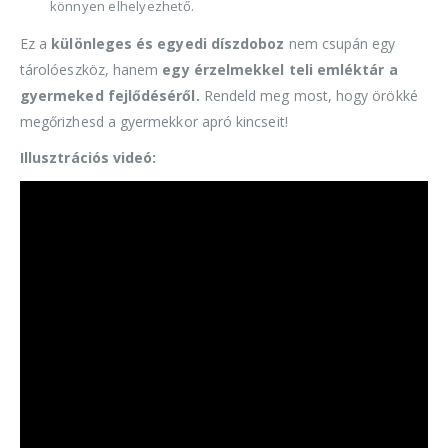
könnyen elhelyezhető.
Ez a
különleges és egyedi díszdoboz
nem csupán egy
tárolóeszköz, hanem
egy érzelmekkel teli emléktár a
gyermeked fejlődéséről.
Rendeld meg most, hogy örökké
megőrizhesd a gyermekkor apró kincseit!
Illusztrációs videó: