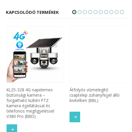
KAPCSOLÓDÓ TERMÉKEK
KL25-328 4G napelemes
Átfolyós vízmelegítő
biztonsági kamera –
csaptelep zuhanyfejjel álló
forgatható kültéri PTZ
kivitelben (BBL)
kamera éjjellátással és
telefonos megfigyeléssel
V380 Pro (BBD)
SOM
TOVÁBB OLVASOM
TOVÁBB OLVASOM