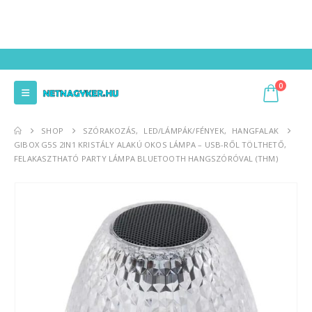
0
SHOP
SZÓRAKOZÁS
,
LED/LÁMPÁK/FÉNYEK
,
HANGFALAK
GIBOX G5S 2IN1 KRISTÁLY ALAKÚ OKOS LÁMPA – USB-RŐL TÖLTHETŐ,
FELAKASZTHATÓ PARTY LÁMPA BLUETOOTH HANGSZÓRÓVAL (THM)