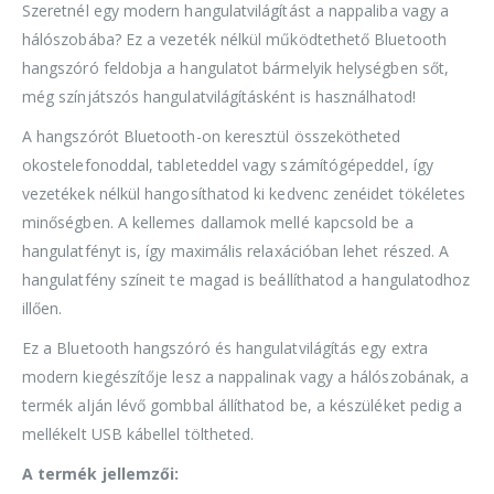
Szeretnél egy modern hangulatvilágítást a nappaliba vagy a
hálószobába? Ez a vezeték nélkül működtethető Bluetooth
hangszóró feldobja a hangulatot bármelyik helységben sőt,
még színjátszós hangulatvilágításként is használhatod!
A hangszórót Bluetooth-on keresztül összekötheted
okostelefonoddal, tableteddel vagy számítógépeddel, így
vezetékek nélkül hangosíthatod ki kedvenc zenéidet tökéletes
minőségben. A kellemes dallamok mellé kapcsold be a
hangulatfényt is, így maximális relaxációban lehet részed. A
hangulatfény színeit te magad is beállíthatod a hangulatodhoz
illően.
Ez a Bluetooth hangszóró és hangulatvilágítás egy extra
modern kiegészítője lesz a nappalinak vagy a hálószobának, a
termék alján lévő gombbal állíthatod be, a készüléket pedig a
mellékelt USB kábellel töltheted.
A termék jellemzői: