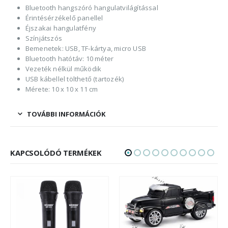
Bluetooth hangszóró hangulatvilágítással
Érintésérzékelő panellel
Éjszakai hangulatfény
Színjátszós
Bemenetek: USB, TF-kártya, micro USB
Bluetooth hatótáv: 10 méter
Vezeték nélkül működik
USB kábellel tölthető (tartozék)
Mérete: 10 x 10 x 11 cm
TOVÁBBI INFORMÁCIÓK
KAPCSOLÓDÓ TERMÉKEK