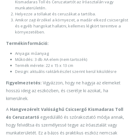
Kismadaras Toll és Ceruzatartót az íróasztalán vagy
munkaterületén.
Helyezze a tollakat és ceruzákat a tartóba.
Amikor zajt érzékel a környezet, a madár elkezd csicsergést
és egyéb hangokat hallatni, kellemes légkört teremtve a
környezetében.
Termékinformáció:
Anyaga: műanyag
Működés: 3 db AA elem (nem tartozék)
Termék mérete: 22 x 15 x 13 cm
Design: aktuális raktárkészlet szerint kerül kiküldésre
Figyelmeztetés:
Vigyázzon, hogy ne hagyja az elemeket
hosszú ideig az eszközben, és cserélje ki azokat, ha
kimerülnek.
A
Hangvezérelt Valósághű Csicsergő Kismadaras Toll
és Ceruzatartó
egyedülálló és szórakoztató módja annak,
hogy felvidítsa és személyessé tegye az íróasztalát vagy
munkaterületét. Ez a bájos és praktikus eszköz nemcsak