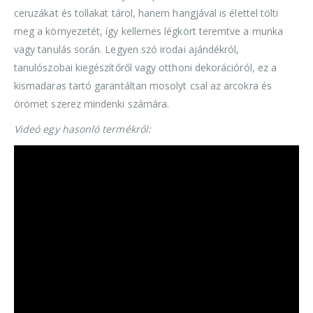
ceruzákat és tollakat tárol, hanem hangjával is élettel tölti
meg a környezetét, így kellemes légkört teremtve a munka
vagy tanulás során. Legyen szó irodai ajándékról,
tanulószobai kiegészítőről vagy otthoni dekorációról, ez a
kismadaras tartó garantáltan mosolyt csal az arcokra és
örömet szerez mindenki számára.
Videó egy hasonló termékről: