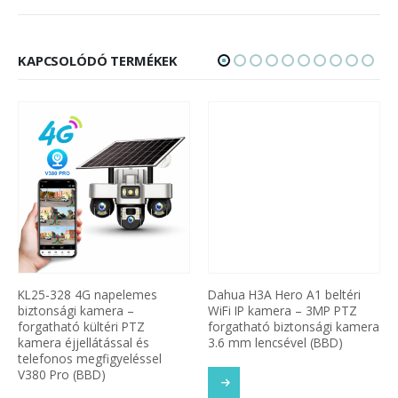
KAPCSOLÓDÓ TERMÉKEK
KL25-328 4G napelemes
Dahua H3A Hero A1 beltéri
biztonsági kamera –
WiFi IP kamera – 3MP PTZ
forgatható kültéri PTZ
forgatható biztonsági kamera
kamera éjjellátással és
3.6 mm lencsével (BBD)
telefonos megfigyeléssel
V380 Pro (BBD)
SOM
TOVÁBB OLVASOM