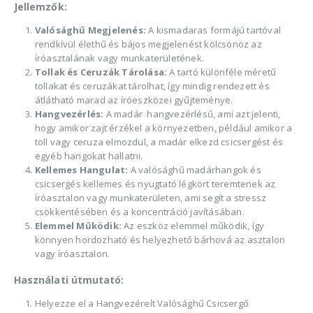
Jellemzők:
Valósághű Megjelenés:
A kismadaras formájú tartóval
rendkívül élethű és bájos megjelenést kölcsönöz az
íróasztalának vagy munkaterületének.
Tollak és Ceruzák Tárolása:
A tartó különféle méretű
tollakat és ceruzákat tárolhat, így mindig rendezett és
átlátható marad az íróeszközei gyűjteménye.
Hangvezérlés:
A madár hangvezérlésű, ami azt jelenti,
hogy amikor zajt érzékel a környezetben, például amikor a
toll vagy ceruza elmozdul, a madár elkezd csicsergést és
egyéb hangokat hallatni.
Kellemes Hangulat:
A valósághű madárhangok és
csicsergés kellemes és nyugtató légkört teremtenek az
íróasztalon vagy munkaterületen, ami segít a stressz
csökkentésében és a koncentráció javításában.
Elemmel Működik:
Az eszköz elemmel működik, így
könnyen hordozható és helyezhető bárhová az asztalon
vagy íróasztalon.
Használati útmutató:
Helyezze el a Hangvezérelt Valósághű Csicsergő