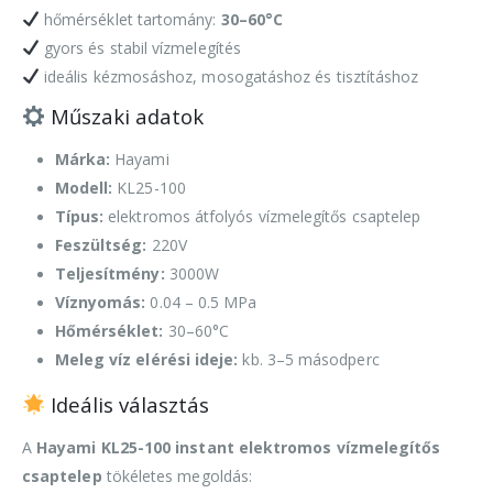
hőmérséklet tartomány:
30–60°C
gyors és stabil vízmelegítés
ideális kézmosáshoz, mosogatáshoz és tisztításhoz
Műszaki adatok
Márka:
Hayami
Modell:
KL25-100
Típus:
elektromos átfolyós vízmelegítős csaptelep
Feszültség:
220V
Teljesítmény:
3000W
Víznyomás:
0.04 – 0.5 MPa
Hőmérséklet:
30–60°C
Meleg víz elérési ideje:
kb. 3–5 másodperc
Ideális választás
A
Hayami KL25-100 instant elektromos vízmelegítős
csaptelep
tökéletes megoldás: