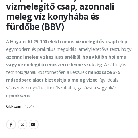
vízmelegítő csap, azonnali
meleg víz konyhába és
fürdőbe (BBV)
A
Hayami KL25-100 elektromos vízmelegítős csaptelep
egy modern és praktikus megoldás, amely lehetővé teszi, hogy
azonnal meleg vízhez juss anélkül, hogy külön bojlerre
vagy vízmelegítő rendszerre lenne szükség
. Az átfolyós
technológiának köszönhetően a készülék
mindössze 3–5
másodperc alatt biztosítja a meleg vizet
, így ideális
választás konyhába, fürdőszobába, garázsba vagy akár
nyaralóba is.
Cikkszám:
45547