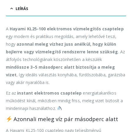
LEÍRÁS
A
Hayami KL25-100 elektromos vízmelegítős csaptelep
egy modern és praktikus megoldás, amely lehetővé teszi,
hogy
azonnal meleg vízhez juss anélkül, hogy külön
bojlerre vagy vízmelegítő rendszerre lenne szükség
. Az
átfolyós technológiának köszönhetően a készülék
mindössze 3–5 másodperc alatt biztosítja a meleg
vizet
, így ideális választás konyhába, fürdőszobába, garázsba
vagy akár nyaralóba is.
Ez az
instant elektromos csaptelep
energiatakarékos
működést kínál, miközben mindig friss, meleg vizet biztosít a
mindennapi használathoz.
Azonnali meleg víz pár másodperc alatt
A Hayami KL25-100 csaptelep nagy teljesítményű