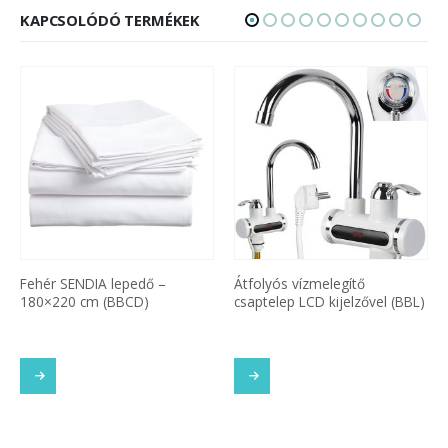
KAPCSOLÓDÓ TERMÉKEK
Fehér SENDIA lepedő –
Átfolyós vízmelegítő
180×220 cm (BBCD)
csaptelep LCD kijelzővel (BBL)
SOM
TOVÁBB OLVASOM
TOVÁBB OLVASOM