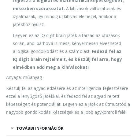
fejleszti a logikai és matematikai képességeket,
miközben szórakoztat.
A kihívások változatosak és
izgalmasak, így mindig új kihívás elé nézel, amikor a
játékhoz nyúlsz.
Legyen ez az IQ digit brain játék a társad az utazások
során, ahol bárhová is mész, kényelmesen élvezheted
a logikai gondolkodást és a számolást!
Fedezd fel az
IQ digit brain rejtelmeit, és készülj fel arra, hogy
elmédben edd meg a kihívásokat!
Anyaga: műanyag
Készülj fel az agyad edzésére és az intelligencia fejlesztésére
ezzel a lenyűgöző játékkal, és fedezd fel az agyad rejtett
képességeit és potenciálját! Legyen ez a játék az útmutatód a
nagyobb gondolkodási készségek és a jobb agykontroll felé!
TOVÁBBI INFORMÁCIÓK