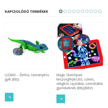
KAPCSOLÓDÓ TERMÉKEK
yítós
Magic Sketchpad
Transformers 2 in1 játék –
készségfejlesztő, színes,
robot szuperhőssé alakítha
világítós rajztábla, üzenőtábla
távirányítós autó (BBJ)
gyerekeknek (BBJ)(BBV)
 OLVASOM
TOVÁBB OL
TOVÁBB OLVASOM