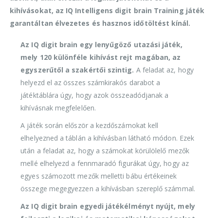
kihívásokat, az IQ Intelligens digit brain Training játék
garantáltan élvezetes és hasznos időtöltést kínál.
Az IQ digit brain egy lenyűgöző utazási játék,
mely 120 különféle kihívást rejt magában, az
egyszerűtől a szakértői szintig.
A feladat az, hogy
helyezd el az összes számkirakós darabot a
játéktáblára úgy, hogy azok összeadódjanak a
kihívásnak megfelelően.
A játék során először a kezdőszámokat kell
elhelyezned a táblán a kihívásban látható módon. Ezek
után a feladat az, hogy a számokat körülölelő mezők
mellé elhelyezd a fennmaradó figurákat úgy, hogy az
egyes számozott mezők melletti bábu értékeinek
összege megegyezzen a kihívásban szereplő számmal.
Az IQ digit brain egyedi játékélményt nyújt, mely