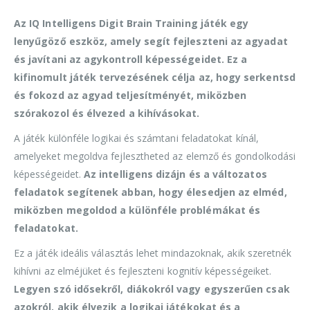
Az IQ Intelligens Digit Brain Training játék egy
lenyűgöző eszköz, amely segít fejleszteni az agyadat
és javítani az agykontroll képességeidet. Ez a
kifinomult játék tervezésének célja az, hogy serkentsd
és fokozd az agyad teljesítményét, miközben
szórakozol és élvezed a kihívásokat.
A játék különféle logikai és számtani feladatokat kínál,
amelyeket megoldva fejlesztheted az elemző és gondolkodási
képességeidet.
Az intelligens dizájn és a változatos
feladatok segítenek abban, hogy élesedjen az elméd,
miközben megoldod a különféle problémákat és
feladatokat.
Ez a játék ideális választás lehet mindazoknak, akik szeretnék
kihívni az elméjüket és fejleszteni kognitív képességeiket.
Legyen szó idősekről, diákokról vagy egyszerűen csak
azokról, akik élvezik a logikai játékokat és a