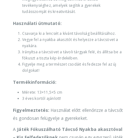
tevékenységhez, amelyek segítik a gyerekek
tudásszomját és kreativitását.
Használati útmutató:
Csavarja ki a lencsét a kívánt távolság beállításához.
Vegye fel a nyakba akasztót és helyezze a távcsövet a
nyakára.
Irányítsa a távcsövet a távoli tárgyak felé, és állítsa be a
fókuszt a tiszta kép érdekében.
Figyelje meg a természet csodáit és fedezze fel az új
dolgokat!
Termékinformáció:
Mérete: 13×11,5×5 cm
3 éves kortól ajánlott!
Figyelmeztetés:
Használat előtt ellenőrizze a távcsőt
és gondosan felügyelje a gyerekeket.
A
Játék Fókuszálható Távcső Nyakba akasztóval
– Kis Felfedezőknek
nem csupán egy egyszerű játék,