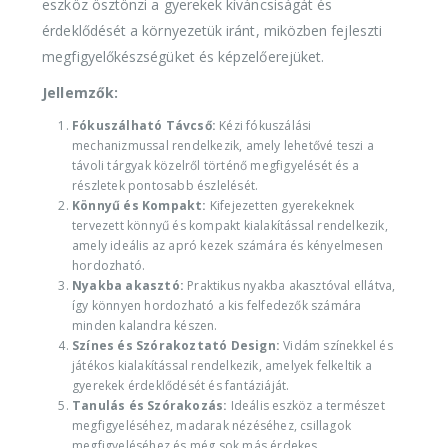
eszköz ösztönzi a gyerekek kíváncsiságát és
érdeklődését a környezetük iránt, miközben fejleszti
megfigyelőkészségüket és képzelőerejüket.
Jellemzők:
Fókuszálható Távcső:
Kézi fókuszálási
mechanizmussal rendelkezik, amely lehetővé teszi a
távoli tárgyak közelről történő megfigyelését és a
részletek pontosabb észlelését.
Könnyű és Kompakt:
Kifejezetten gyerekeknek
tervezett könnyű és kompakt kialakítással rendelkezik,
amely ideális az apró kezek számára és kényelmesen
hordozható.
Nyakba akasztó:
Praktikus nyakba akasztóval ellátva,
így könnyen hordozható a kis felfedezők számára
minden kalandra készen.
Színes és Szórakoztató Design:
Vidám színekkel és
játékos kialakítással rendelkezik, amelyek felkeltik a
gyerekek érdeklődését és fantáziáját.
Tanulás és Szórakozás:
Ideális eszköz a természet
megfigyeléséhez, madarak nézéséhez, csillagok
megfigyeléséhez és még sok más érdekes