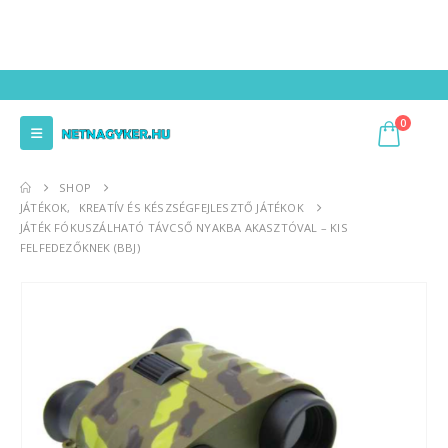
0
SHOP
JÁTÉKOK
,
KREATÍV ÉS KÉSZSÉGFEJLESZTŐ JÁTÉKOK
JÁTÉK FÓKUSZÁLHATÓ TÁVCSŐ NYAKBA AKASZTÓVAL – KIS
FELFEDEZŐKNEK (BBJ)