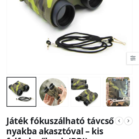
Játék fókuszálható távcső
nyakba akasztóval – kis