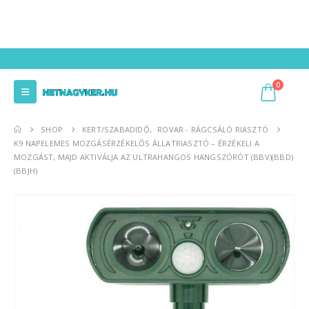
0
SHOP
KERT/SZABADIDŐ
,
ROVAR - RÁGCSÁLÓ RIASZTÓ
K9 NAPELEMES MOZGÁSÉRZÉKELŐS ÁLLATRIASZTÓ – ÉRZÉKELI A
MOZGÁST, MAJD AKTIVÁLJA AZ ULTRAHANGOS HANGSZÓRÓT (BBV)(BBD)
(BBJH)