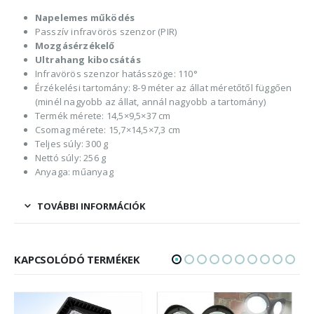
Napelemes működés
Passzív infravörös szenzor (PIR)
Mozgásérzékelő
Ultrahang kibocsátás
Infravörös szenzor hatásszöge: 110°
Érzékelési tartomány: 8-9 méter az állat méretőtől függően
(minél nagyobb az állat, annál nagyobb a tartomány)
Termék mérete: 14,5×9,5×37 cm
Csomag mérete: 15,7×14,5×7,3 cm
Teljes súly: 300 g
Nettó súly: 256 g
Anyaga: műanyag
TOVÁBBI INFORMÁCIÓK
KAPCSOLÓDÓ TERMÉKEK