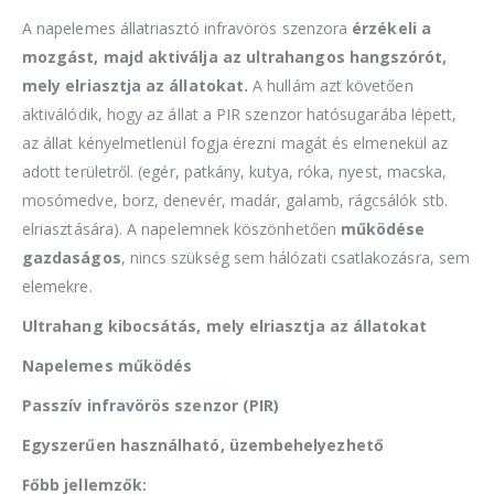
A napelemes állatriasztó infravörös szenzora
érzékeli a
mozgást, majd aktiválja az ultrahangos hangszórót,
mely elriasztja az állatokat.
A hullám azt követően
aktiválódik, hogy az állat a PIR szenzor hatósugarába lépett,
az állat kényelmetlenül fogja érezni magát és elmenekül az
adott területről. (egér, patkány, kutya, róka, nyest, macska,
mosómedve, borz, denevér, madár, galamb, rágcsálók stb.
elriasztására). A napelemnek köszönhetően
működése
gazdaságos
, nincs szükség sem hálózati csatlakozásra, sem
elemekre.
Ultrahang kibocsátás, mely elriasztja az állatokat
Napelemes működés
Passzív infravörös szenzor (PIR)
Egyszerűen használható, üzembehelyezhető
Főbb jellemzők: