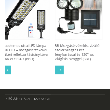
BB Mozgásérzékelős, vízálló
FL-1725B napelemes fali COB
szolár világítás két
LED kültéri lámpa
fényforrással és 120°-os
mozgásérzékelős 3 világító
világítási szöggel (BBL)
egységgel (BBV)
TOVÁBB OLVASOM
SOM
TOVÁBB OLVASOM
RÓLUNK
ÁSZF
KAPCSOLAT