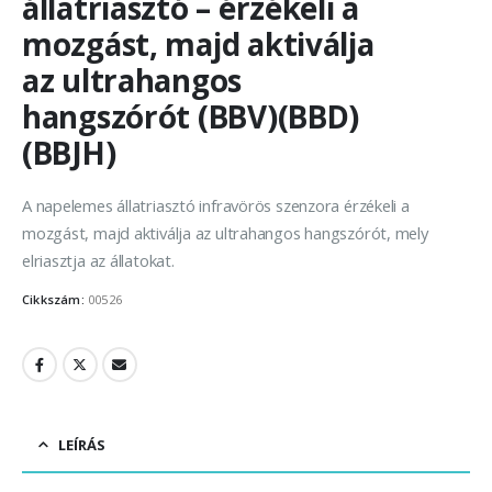
állatriasztó – érzékeli a
mozgást, majd aktiválja
az ultrahangos
hangszórót (BBV)(BBD)
(BBJH)
A napelemes állatriasztó infravörös szenzora érzékeli a
mozgást, majd aktiválja az ultrahangos hangszórót, mely
elriasztja az állatokat.
Cikkszám:
00526
LEÍRÁS