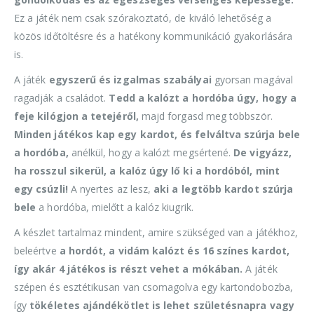
Ez a játék nem csak szórakoztató, de kiváló lehetőség a
közös időtöltésre és a hatékony kommunikáció gyakorlására
is.
A játék
egyszerű és izgalmas szabályai
gyorsan magával
ragadják a családot.
Tedd a kalózt a hordóba úgy, hogy a
feje kilógjon a tetejéről,
majd forgasd meg többször.
Minden játékos kap egy kardot, és felváltva szúrja bele
a hordóba,
anélkül, hogy a kalózt megsértené.
De vigyázz,
ha rosszul sikerül, a kalóz úgy lő ki a hordóból, mint
egy csúzli!
A nyertes az lesz,
aki a legtöbb kardot szúrja
bele
a hordóba, mielőtt a kalóz kiugrik.
A készlet tartalmaz mindent, amire szükséged van a játékhoz,
beleértve
a hordót, a vidám kalózt és 16 színes kardot,
így akár 4 játékos is részt vehet a mókában.
A játék
szépen és esztétikusan van csomagolva egy kartondobozba,
így
tökéletes ajándékötlet is lehet születésnapra vagy