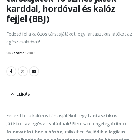
karddal, hordóval és kalóz
fejjel (BBJ)
Fedezd fel a kalózos társasjátékot, egy fantasztikus játékot az
egész családnak!
Cikkszám:
1788-1
LEÍRÁS
Fedezd fel a kalózos társasjátékot, egy
fantasztikus
játékot az egész családnak!
Biztosan rengeteg
örömöt
és nevetést hoz a házba,
miközben
fejlődik a logikus
gondolkodás és az egészséges versengés képessége.