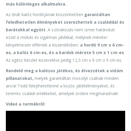
más különleges alkalmakra.
Az őrült kalóz hordójának köszönhetően
garantáltan
feledhetetlen élményeket szerezhettek a családdal és
barátokkal együtt.
A szórakozás nem ismer határokat
ezzel a mókás és izgalmas játékkal, melynek méretei
kényelmesen elférnek a kiszerelésben:
a hordó 9 cm x 6 cm-
es, a kalóz 6 cm-es, és a kardok mérete 5 cm x 1 cm-es
.
Az egész készlet kiszerelése pedig 12,5 cm x 9 cm x 9 cm-es.
Rendeld meg a kalózos játékos, és élvezzétek a vidám
pillanatokat,
melyek garantáltan mosolyt csalnak minden
arcra! Tedd felejthetetlenné a közös játékélményeket, és
teremts családi emlékeket, amelyek örökre megmaradnak!
Videó a termékről: