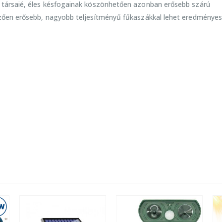
 társaié, éles késfogainak köszönhetően azonban erősebb szárú
mzően erősebb, nagyobb teljesítményű fűkaszákkal lehet eredménye