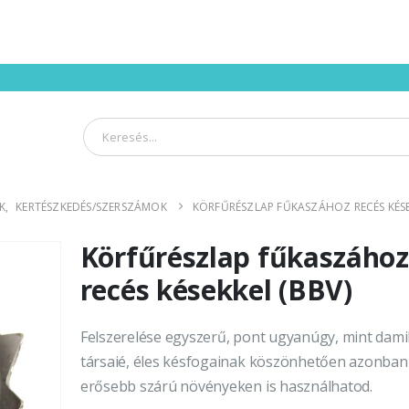
K
,
KERTÉSZKEDÉS/SZERSZÁMOK
KÖRFŰRÉSZLAP FŰKASZÁHOZ RECÉS KÉSE
Körfűrészlap fűkaszához
recés késekkel (BBV)
Felszerelése egyszerű, pont ugyanúgy, mint dami
társaié, éles késfogainak köszönhetően azonban
erősebb szárú növényeken is használhatod.