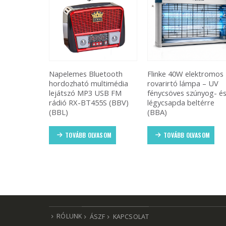
uetooth
Flinke 40W elektromos
FL-1725B napelemes fal
ltimédia
rovarirtó lámpa – UV
COB LED kültéri lámpa
 USB FM
fénycsöves szúnyog- és
mozgásérzékelős 3
5S (BBV)
légycsapda beltérre
világító egységgel (BB
(BBA)
TOVÁBB OLVASOM
ASOM
TOVÁBB OLVASOM
RÓLUNK
ÁSZF
KAPCSOLAT