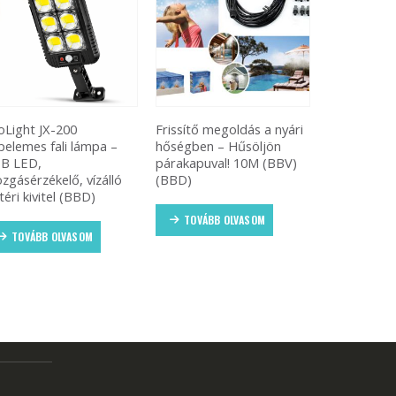
issítő megoldás a nyári
WATER+ Fali csatlakozós
Hayami KL
ségben – Hűsöljön
vízmelegítő csaptelep,
napelemes 
rakapuval! 10M (BBV)
LED kijelzővel (BBL)
lámpa – táv
BD)
kültéri sola
védelemme
TOVÁBB OLVASOM
TOVÁBB OLVASOM
TOVÁBB