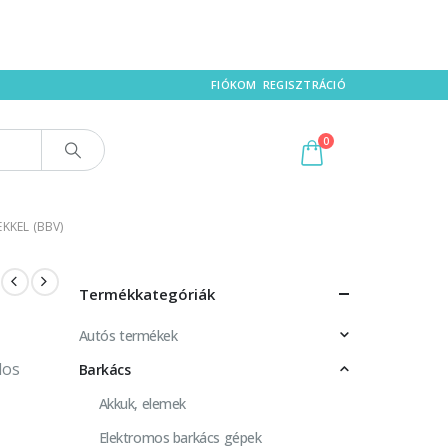
FIÓKOM
REGISZTRÁCIÓ
0
KKEL (BBV)
Termékkategóriák
Autós termékek
los
Barkács
Akkuk, elemek
Elektromos barkács gépek