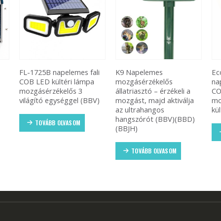
i
K9 Napelemes
EcoLight JX-200
Fr
mozgásérzékelős
napelemes fali lámpa –
hő
állatriasztó – érzékeli a
COB LED,
pá
V)
mozgást, majd aktiválja
mozgásérzékelő, vízálló
(B
az ultrahangos
kültéri kivitel (BBD)
hangszórót (BBV)(BBD)
(BBJH)
TOVÁBB OLVASOM
TOVÁBB OLVASOM