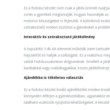
Ez a fodrász készlet nem csak a játék örömét nyújtja,
során a gyerekek megtanulják, hogyan használják az 
motoros készségeiket is fejlesztik. A különböző eszkö
szórakoztató módon ösztönzi a gyerekeket a probl
Interaktív és szórakoztató játékélmény
A hajszárító 3 db AA elemmel működik (nem tartozék)
hajszárítót és hallják a szélzúgást. Ez a realizmus mé
valódi fodrászszalonban dolgoznának. Emellett a játék
barátaikkal vagy családtagjaikkal, közös játékélményt 
Ajándékba is tökéletes választás
Ez a fodrász készlet kiváló ajándékötlet minden krea
könnyedén elférjen a gyerekszobában, ugyanakkor el
található eszközök nyújtotta lehetőségeket. A készlet