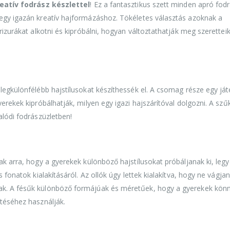
eatív fodrász készlettel
! Ez a fantasztikus szett minden apró fod
 egy igazán kreatív hajformázáshoz. Tökéletes választás azoknak a
rizurákat alkotni és kipróbálni, hogyan változtathatják meg szeretteik
legkülönfélébb hajstílusokat készíthessék el. A csomag része egy ját
erekek kipróbálhatják, milyen egy igazi hajszárítóval dolgozni. A szűk
alódi fodrászüzletben!
ak arra, hogy a gyerekek különböző hajstílusokat próbáljanak ki, leg
 fonatok kialakításáról. Az ollók úgy lettek kialakítva, hogy ne vágjan
ak. A fésűk különböző formájúak és méretűek, hogy a gyerekek kön
ítéséhez használják.