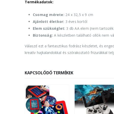
Termékadatok:
Csomag mérete:
24 x 32,5 x 9 cm
Ajánlott életkor:
3 éves kortól
Elem szükséglet:
3 db AA elem (nem tartozék
Biztonság:
A készletben található ollók nem v
Válaszd ezt a fantasztikus fodrász készletet, és eng
kreatív hajkalandokkal és szórakoztató frizurákkal tel
KAPCSOLÓDÓ TERMÉKEK