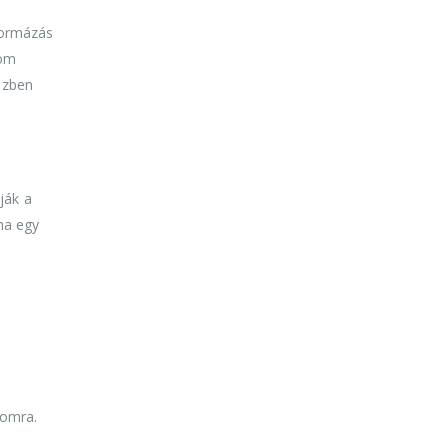
jformázás
nom
özben
ják a
tha egy
y
lomra.