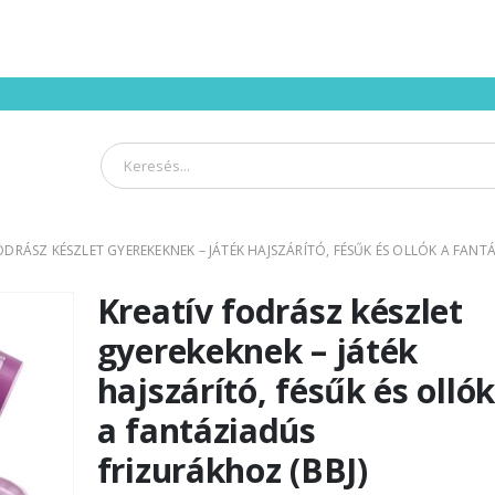
ODRÁSZ KÉSZLET GYEREKEKNEK – JÁTÉK HAJSZÁRÍTÓ, FÉSŰK ÉS OLLÓK A FANT
Kreatív fodrász készlet
gyerekeknek – játék
hajszárító, fésűk és ollók
a fantáziadús
frizurákhoz (BBJ)