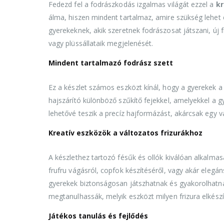
Fedezd fel a fodrászkodás izgalmas világát ezzel a
kr
álma, hiszen mindent tartalmaz, amire szükség lehet
gyerekeknek, akik szeretnek fodrászosat játszani, új f
vagy plüssállataik megjelenését.
Mindent tartalmazó fodrász szett
Ez a készlet számos eszközt kínál, hogy a gyerekek a 
hajszárító különböző szűkítő fejekkel, amelyekkel a gy
lehetővé teszik a precíz hajformázást, akárcsak egy v
Kreatív eszközök a változatos frizurákhoz
A készlethez tartozó fésűk és ollók kiválóan alkalmas
frufru vágásról, copfok készítéséről, vagy akár elegáns
gyerekek biztonságosan játszhatnak és gyakorolhatn
megtanulhassák, melyik eszközt milyen frizura elkész
Játékos tanulás és fejlődés