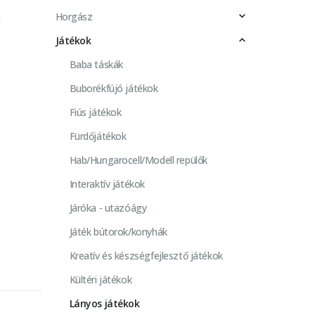
Horgász
a
Játékok
Baba táskák
Buborékfújó játékok
Fiús játékok
Fürdőjátékok
Hab/Hungarocell/Modell repülők
Interaktív játékok
Járóka - utazóágy
Játék bútorok/konyhák
Kreatív és készségfejlesztő játékok
Kültéri játékok
Lányos játékok