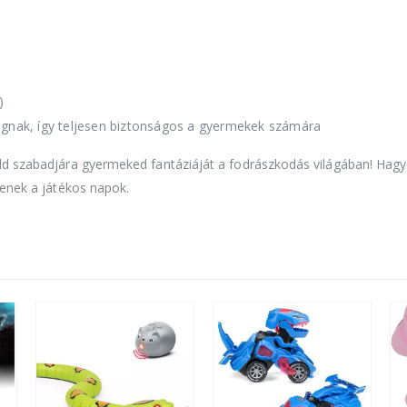
)
ágnak, így teljesen biztonságos a gyermekek számára
edd szabadjára gyermeked fantáziáját a fodrászkodás világában! Hag
jenek a játékos napok.