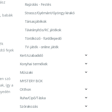
rász
Rajzolás - Festés
Strassz/Gyémánt/Gyöngy kirakó
, babáik
Társasjátékok
Távirányítós/RC játékok
Törölköző - fürdőlepedő
ék
TV-játék - online játék
ítő fejek
Kert/szabadidő
Konyhai termékek
Műszaki
yen szó
MYSTERY BOX
ak, így a
Otthon
nyedén
Ruha/Cipő/Táska
Szórakozás