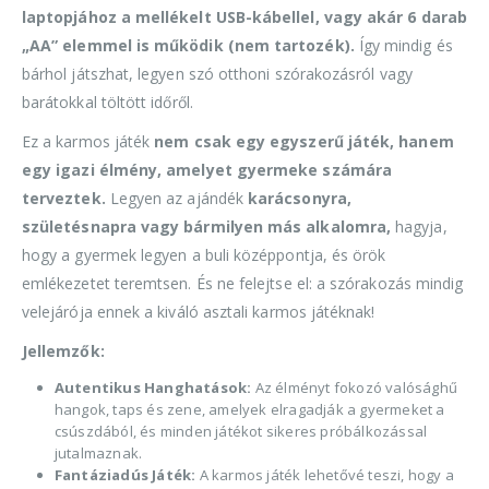
laptopjához a mellékelt USB-kábellel, vagy akár 6 darab
„AA” elemmel is működik (nem tartozék).
Így mindig és
bárhol játszhat, legyen szó otthoni szórakozásról vagy
barátokkal töltött időről.
Ez a karmos játék
nem csak egy egyszerű játék, hanem
egy igazi élmény, amelyet gyermeke számára
terveztek.
Legyen az ajándék
karácsonyra,
születésnapra vagy bármilyen más alkalomra,
hagyja,
hogy a gyermek legyen a buli középpontja, és örök
emlékezetet teremtsen. És ne felejtse el: a szórakozás mindig
velejárója ennek a kiváló asztali karmos játéknak!
Jellemzők:
Autentikus Hanghatások:
Az élményt fokozó valósághű
hangok, taps és zene, amelyek elragadják a gyermeket a
csúszdából, és minden játékot sikeres próbálkozással
jutalmaznak.
Fantáziadús Játék:
A karmos játék lehetővé teszi, hogy a