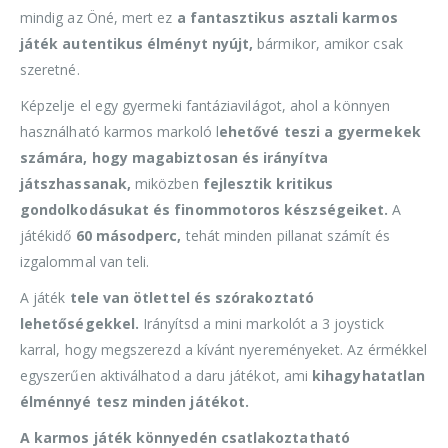
mindig az Öné, mert ez
a fantasztikus asztali karmos
játék autentikus élményt nyújt,
bármikor, amikor csak
szeretné.
Képzelje el egy gyermeki fantáziavilágot, ahol a könnyen
használható karmos markoló l
ehetővé teszi a gyermekek
számára, hogy magabiztosan és irányítva
játszhassanak,
miközben
fejlesztik kritikus
gondolkodásukat és finommotoros készségeiket.
A
játékidő
60 másodperc,
tehát minden pillanat számít és
izgalommal van teli.
A játék
tele van ötlettel és szórakoztató
lehetőségekkel.
Irányítsd a mini markolót a 3 joystick
karral, hogy megszerezd a kívánt nyereményeket. Az érmékkel
egyszerűen aktiválhatod a daru játékot, ami
kihagyhatatlan
élménnyé tesz minden játékot.
A karmos játék könnyedén csatlakoztatható