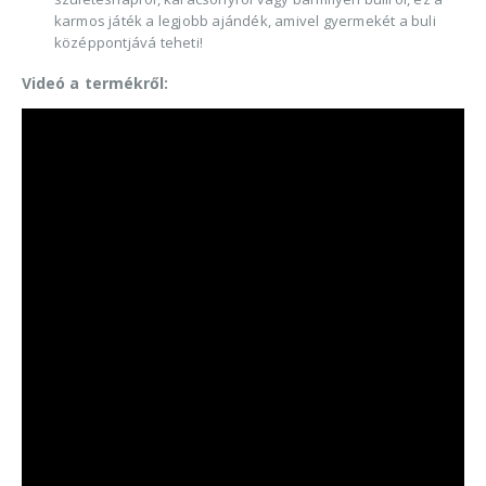
karmos játék a legjobb ajándék, amivel gyermekét a buli
középpontjává teheti!
Videó a termékről: