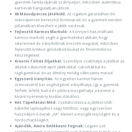
gyermek fantáziájának szárnyaljon, miközben autentikus
karneváli hangulatban játszik.
60 Másodperces Játékidő:
Az izgalom garantáltan 60
másodpercen keresztül fennmarad, és a gyermek minden
pillanatban élvezheti a játék varázsát.
Fejlesztő Karmos Markoló:
A könnyen használható
karmos markoló segíti a gyermekeket abban, hogy
sikeresnek és irányítottnak érezzék magukat, miközben
fejlesztik kritikus gondolkodásukat és finommotoros
készségeiket.
Kreatív Töltés Díjakkal:
Személyre szabhatja a játékot az
általuk választott apró játékokkal, cukorkákkal és
rágógumikkal, és az élmény mindig változatos marad.
Egyszerű Irányítás:
Az egyetlen karmot három
örömvezérlő kar segítségével irányíthatja, így a gyermek
felfelé, lefelé, balra és jobbra mozgathatja a karmot a
kívánt nyeremény kiválasztásához.
Két Tápellátási Mód:
Csatlakoztassa a játékot USB-
kábellel laptopjához vagy töltőhöz, vagy egyszerűen
használjon 6 darab „AA” elemet a mozgékonyságért és a
hordozhatóságért.
Ajándék, Amire Emlékezni Fognak:
Legyen szó
születésnapról, karácsonyról vagy bármilyen buliról, ez a