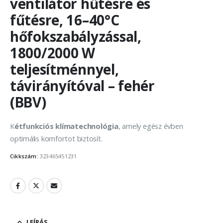
ventilátor hűtésre és
fűtésre, 16–40°C
hőfokszabályzással,
1800/2000 W
teljesítménnyel,
távirányítóval – fehér
(BBV)
K
étfunkciós klímatechnológia
, amely egész évben
optimális komfortot biztosít.
Cikkszám:
323465451231
LEÍRÁS