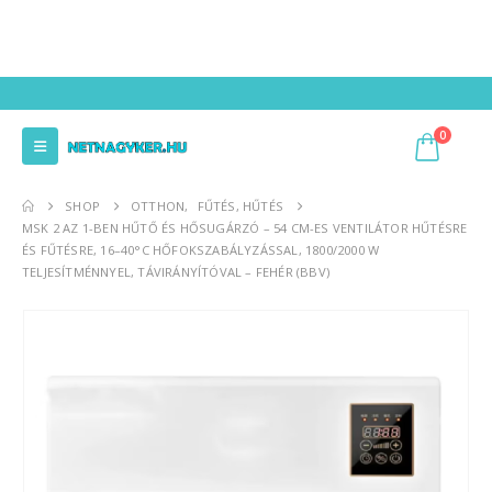
0
SHOP
OTTHON
,
FŰTÉS, HŰTÉS
MSK 2 AZ 1-BEN HŰTŐ ÉS HŐSUGÁRZÓ – 54 CM-ES VENTILÁTOR HŰTÉSRE
ÉS FŰTÉSRE, 16–40°C HŐFOKSZABÁLYZÁSSAL, 1800/2000 W
TELJESÍTMÉNNYEL, TÁVIRÁNYÍTÓVAL – FEHÉR (BBV)