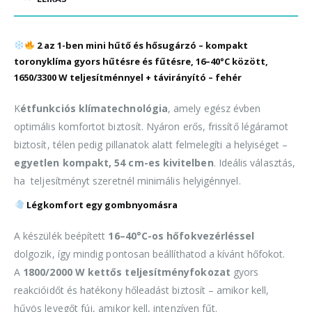
2 az 1-ben mini hűtő és hősugárzó – kompakt
toronyklíma gyors hűtésre és fűtésre, 16–40°C között,
1650/3300 W teljesítménnyel + távirányító – fehér
K
étfunkciós klímatechnológia
, amely egész évben
optimális komfortot biztosít. Nyáron erős, frissítő légáramot
biztosít, télen pedig pillanatok alatt felmelegíti a helyiséget –
egyetlen kompakt, 54 cm-es kivitelben
. Ideális választás,
ha teljesítményt szeretnél minimális helyigénnyel.
Légkomfort egy gombnyomásra
A készülék beépített
16–40°C-os hőfokvezérléssel
dolgozik, így mindig pontosan beállíthatod a kívánt hőfokot.
A
1800/2000 W kettős teljesítményfokozat
gyors
reakcióidőt és hatékony hőleadást biztosít – amikor kell,
hűvös levegőt fúj, amikor kell, intenzíven fűt.