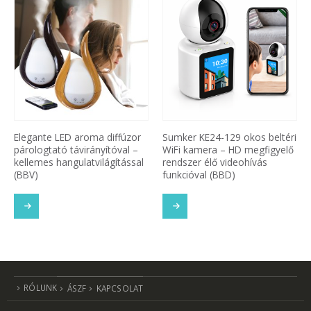
Elegante LED aroma diffúzor
Sumker KE24-129 okos beltéri
párologtató távirányítóval –
WiFi kamera – HD megfigyelő
kellemes hangulatvilágítással
rendszer élő videohívás
(BBV)
funkcióval (BBD)
TOVÁBB OLVASOM
TOVÁBB OLVASOM
SOM
RÓLUNK
ÁSZF
KAPCSOLAT