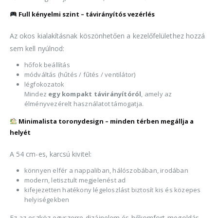
Full kényelmi szint – távirányítós vezérlés
Az okos kialakításnak köszönhetően a kezelőfelülethez hozzá
sem kell nyúlnod:
hőfok beállítás
módváltás (hűtés / fűtés / ventilátor)
légfokozatok
Mindez
egy kompakt távirányítóról
, amely az
élményvezérelt használatot támogatja.
Minimalista toronydesign – minden térben megállja a
helyét
A 54 cm-es, karcsú kivitel:
könnyen elfér a nappaliban, hálószobában, irodában
modern, letisztult megjelenést ad
kifejezetten hatékony légeloszlást biztosít kis és közepes
helyiségekben
Ez az eszköz egyszerre dizájnelem és hőkomfort-megoldás –