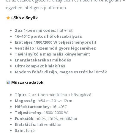
egyetlen intelligens platformon.
Főbb előnyök
2 az 1-ben működés:
hűt + fűt
16–40°C pontos hőfokszabályzás
Erőteljes 1800/2000 W teljesítményprofil
Ventilátor üzemmód gyors légcseréhez
Távirányító a maximális kényelemért
Energiatakarékos működés
Ultrakompakt kialakítás
Modern fehér dizájn, magas esztétikai érték
Műszaki adatok
Típus:
2 az 1-ben mini klíma + hősugárzó
Magasság:
h:54 m: 20 sz: 12cm
Hőfoktartomány:
16–40°C
Teljesítmény:
1800/ 2000 W
Funkciók:
hűtés, fűtés, ventilátor
Kialakítás:
fali ventilátor
Szín:
fehér