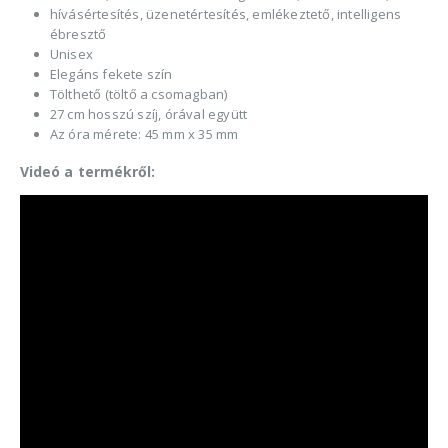
hívásértesítés, üzenetértesítés, emlékeztető, intelligens
ébresztő
Unisex
Elegáns fekete szín
Tölthető (töltő a csomagban)
27 cm hosszú szíj, órával együtt
Az óra mérete: 45 mm x 35 mm
Videó a termékről: