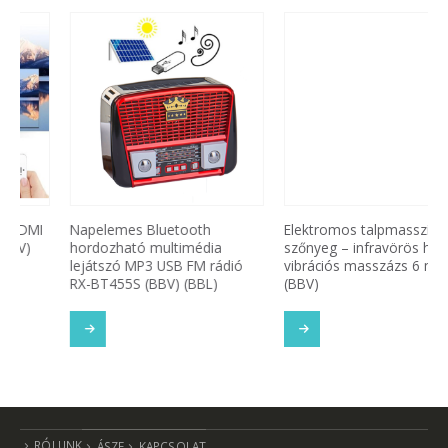
Napelemes Bluetooth
Elektromos talpmasszírozó
hordozható multimédia
szőnyeg – infravörös hő és
lejátszó MP3 USB FM rádió
vibrációs masszázs 6 móddal
RX-BT455S (BBV) (BBL)
(BBV)
TOVÁBB OLVASOM
TOVÁBB OLVASOM
SOM
RÓLUNK
ÁSZF
KAPCSOLAT