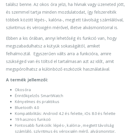
találsz benne. Az okos óra jelzi, ha hívnak vagy üzeneted jött,
és szemmel tartja minden mozdulatodat, így felszerelték
többek között lépés-, kalória-, megtett távolság számlálóval,
szívritmus és véroxigén mérővel, illetve alvásmonitorral is.
Ebben a kis órában, annyi lehetőség és funkció van, hogy
megszabadulhatsz a kütyük sokaságától, amiket
felhalmoztál. Egyszerűen válts arra a funkcióra, amire
szükséged van és töltsd el tartalmasan azt az időt, amit
megspórolhatsz a különböző eszközök használatával.
A termék jellemzői:
Okosóra
Érintőkijelzős SmartWatch
Kényelmes és praktikus
Bluetooth 4.0
Kompatibilitás: Android 4.2 és felette, iOs 8.0 és felette
19 hasznos funkció
Fontosabb funkciók: lépés-, kalória-, megtett távolság
számláló, szívritmus és véroxigén mérő, alvásmonitor,