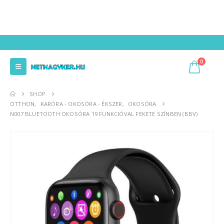
0
SHOP
OTTHON
,
KARÓRA - OKOSÓRA - ÉKSZER
,
OKOSÓRA
N007 BLUETOOTH OKOSÓRA 19 FUNKCIÓVAL FEKETE SZÍNBEN (BBV)