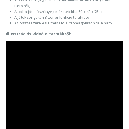
tartozék)
A baba játszószőnyeg méretei: kb.: 60 x 42 x 75 cm
A játékzongorán 3 zenei funkció található
Az összeszerelési útmutató a csomagoláson található
Illusztrációs videó a termékről: