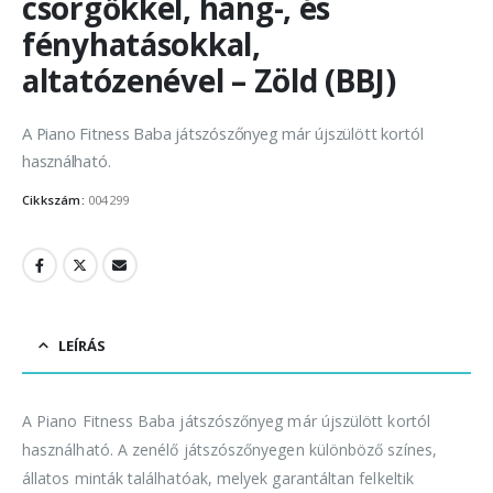
csörgőkkel, hang-, és
fényhatásokkal,
altatózenével – Zöld (BBJ)
A Piano Fitness Baba játszószőnyeg már újszülött kortól
használható.
Cikkszám:
004299
LEÍRÁS
A Piano Fitness Baba játszószőnyeg már újszülött kortól
használható. A zenélő játszószőnyegen különböző színes,
állatos minták találhatóak, melyek garantáltan felkeltik