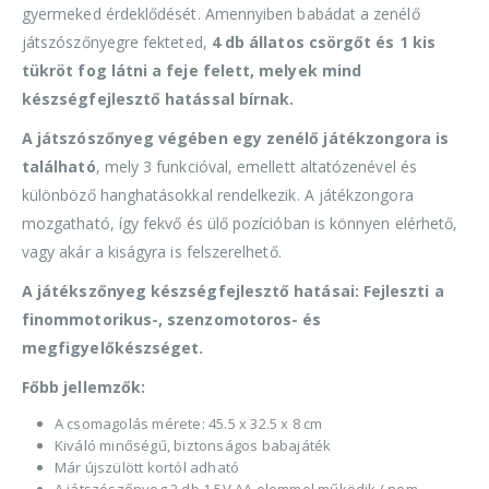
gyermeked érdeklődését. Amennyiben babádat a zenélő
játszószőnyegre fekteted,
4 db állatos csörgőt és 1 kis
tükröt fog látni a feje felett, melyek mind
készségfejlesztő hatással bírnak.
A játszószőnyeg végében egy zenélő játékzongora is
található
, mely 3 funkcióval, emellett altatózenével és
különböző hanghatásokkal rendelkezik. A játékzongora
mozgatható, így fekvő és ülő pozícióban is könnyen elérhető,
vagy akár a kiságyra is felszerelhető.
A játékszőnyeg készségfejlesztő hatásai: Fejleszti a
finommotorikus-, szenzomotoros- és
megfigyelőkészséget.
Főbb jellemzők:
A csomagolás mérete: 45.5 x 32.5 x 8 cm
Kiváló minőségű, biztonságos babajáték
Már újszülött kortól adható
A játszószőnyeg 2 db 1.5V AA elemmel működik ( nem