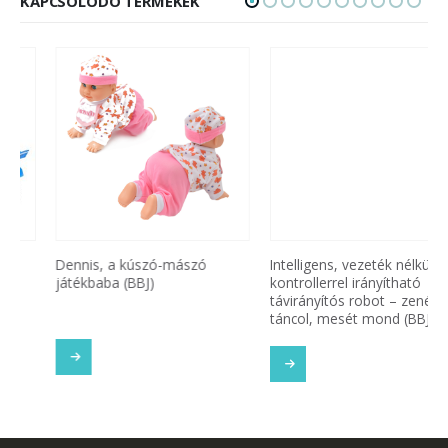
KAPCSOLÓDÓ TERMÉKEK
Dennis, a kúszó-mászó
Intelligens, vezeték nélküli
játékbaba (BBJ)
kontrollerrel irányítható
távirányítós robot – zenél,
táncol, mesét mond (BBJ)
SOM
TOVÁBB OLVASOM
TOVÁBB OLVASOM