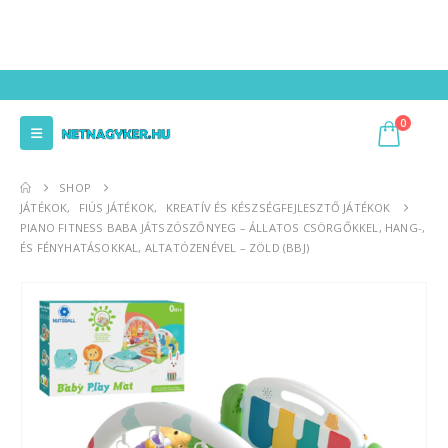
0
SHOP
JÁTÉKOK
,
FIÚS JÁTÉKOK
,
KREATÍV ÉS KÉSZSÉGFEJLESZTŐ JÁTÉKOK
PIANO FITNESS BABA JÁTSZÓSZŐNYEG – ÁLLATOS CSÖRGŐKKEL, HANG-,
ÉS FÉNYHATÁSOKKAL, ALTATÓZENÉVEL – ZÖLD (BBJ)