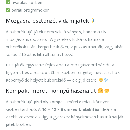
nyaralás közben
baráti programokon
Mozgásra ösztönző, vidám játék
A buborékfújó játék nemcsak látványos, hanem aktív
mozgásra is ösztönöz. A gyerekek futkározhatnak a
buborékok után, kergethetik őket, kipukkaszthatják, vagy akár
közös játékot is kitalálhatnak hozzá.
Ez a játék egyszerre fejlesztheti a mozgáskoordinációt, a
figyelmet és a reakcióidőt, miközben rengeteg nevetést hoz.
Képernyőidő helyett buborékidő — elég jó csere.
Kompakt méret, könnyű használat
A buborékfújó pisztoly kompakt mérete miatt könnyen
kézben tartható. A
16 × 12 × 6 cm-es kialakítás
ideális a
kisebb kezekhez is, így a gyerekek kényelmesen használhatják
játék közben.