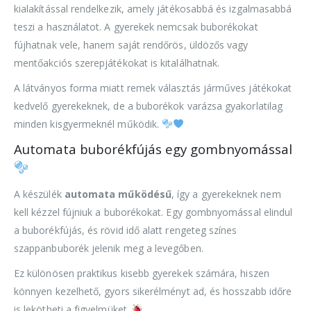
kialakítással rendelkezik, amely játékosabbá és izgalmasabbá
teszi a használatot. A gyerekek nemcsak buborékokat
fújhatnak vele, hanem saját rendőrös, üldözős vagy
mentőakciós szerepjátékokat is kitalálhatnak.
A látványos forma miatt remek választás járműves játékokat
kedvelő gyerekeknek, de a buborékok varázsa gyakorlatilag
minden kisgyermeknél működik.
Automata buborékfújás egy gombnyomással
A készülék
automata működésű
, így a gyerekeknek nem
kell kézzel fújniuk a buborékokat. Egy gombnyomással elindul
a buborékfújás, és rövid idő alatt rengeteg színes
szappanbuborék jelenik meg a levegőben.
Ez különösen praktikus kisebb gyerekek számára, hiszen
könnyen kezelhető, gyors sikerélményt ad, és hosszabb időre
is lekötheti a figyelmüket.