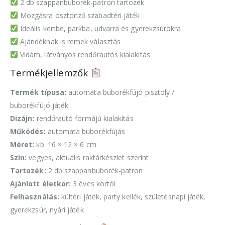
2 db szappanbuborék-patron tartozék
Mozgásra ösztönző szabadtéri játék
Ideális kertbe, parkba, udvarra és gyerekzsúrokra
Ajándéknak is remek választás
Vidám, látványos rendőrautós kialakítás
Termékjellemzők
Termék típusa:
automata buborékfújó pisztoly /
buborékfújó játék
Dizájn:
rendőrautó formájú kialakítás
Működés:
automata buborékfújás
Méret:
kb. 16 × 12 × 6 cm
Szín:
vegyes, aktuális raktárkészlet szerint
Tartozék:
2 db szappanbuborék-patron
Ajánlott életkor:
3 éves kortól
Felhasználás:
kültéri játék, party kellék, születésnapi játék,
gyerekzsúr, nyári játék