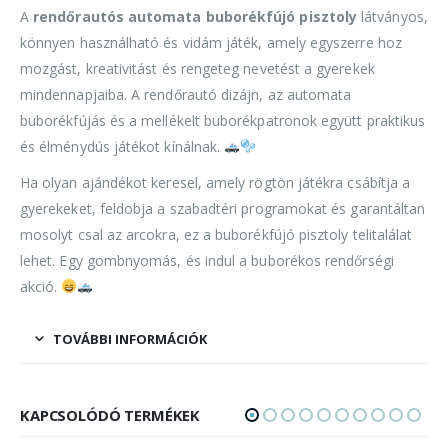
A
rendőrautós automata buborékfújó pisztoly
látványos,
könnyen használható és vidám játék, amely egyszerre hoz
mozgást, kreativitást és rengeteg nevetést a gyerekek
mindennapjaiba. A rendőrautó dizájn, az automata
buborékfújás és a mellékelt buborékpatronok együtt praktikus
és élménydús játékot kínálnak.
Ha olyan ajándékot keresel, amely rögtön játékra csábítja a
gyerekeket, feldobja a szabadtéri programokat és garantáltan
mosolyt csal az arcokra, ez a buborékfújó pisztoly telitalálat
lehet. Egy gombnyomás, és indul a buborékos rendőrségi
akció.
TOVÁBBI INFORMÁCIÓK
KAPCSOLÓDÓ TERMÉKEK