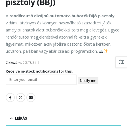
pisztoly (BBJ)
A
rendőrautó dizájnú automata buborékfújó pisztoly
vidám, látványos és könnyen használható szabadtéri játék,
amely pillanatok alatt buborékokkal tölti meg a levegőt. Egyedi
rendőrautós megjelenésével azonnal felkelti a gyerekek
figyelmét, miközben aktív játékra ösztönzi őket a kertben,
udvaron, parkban vagy akár családi programokon.
Cikkszám:
003TUZ1-4
Receive in-stock notifications for this.
Notify me
LEÍRÁS