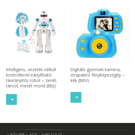
Intelligens, vezeték nélküli
Digitális gyermek kamera,
kontrollerrel irányítható
strapabíró fényképezőgép –
távirányítós robot – zenél,
kék (BBV)
táncol, mesét mond (BBJ)
SOM
TOVÁBB OLVASOM
TOVÁBB OLVASOM
RÓLUNK
ÁSZF
KAPCSOLAT