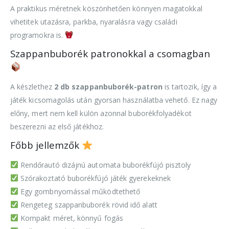
A praktikus méretnek köszönhetően könnyen magatokkal
vihetitek utazásra, parkba, nyaralásra vagy családi
programokra is.
Szappanbuborék patronokkal a csomagban
A készlethez
2 db szappanbuborék-patron
is tartozik, így a
játék kicsomagolás után gyorsan használatba vehető. Ez nagy
előny, mert nem kell külön azonnal buborékfolyadékot
beszerezni az első játékhoz.
Főbb jellemzők
Rendőrautó dizájnú automata buborékfújó pisztoly
Szórakoztató buborékfújó játék gyerekeknek
Egy gombnyomással működtethető
Rengeteg szappanbuborék rövid idő alatt
Kompakt méret, könnyű fogás