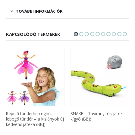
TOVÁBBI INFORMÁCIÓK
KAPCSOLÓDÓ TERMÉKEK
Repülő tündérhercegnő,
SNAKE – Távirányítós játék
E
lebegő tündér – a kislányok új
kígyó (BBJ)
s
kedvenc játéka (BBJ)
b
h