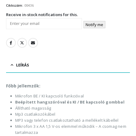
Cikkszám:
00436
Receive in-stock notifications for this.
Notify me
LEÍRÁS
Főbb jellemzők:
Mikrofon BE / KI kapcsoló funkcióval
Beépített hangszóróval és KI / BE kapcsoló gombbal
Állítható magasság
Mp3 csatlakozókábel
MP3 vagy telefon csatlakoztatható a mellékelt kábellel
Mikrofon 3 x AA 1,5 V-os elemmel működik – A csomag nem
tartalmazza