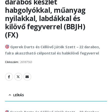
darabos készlet
habgolyókkal, műanyag
nyilakkal, labdákkal és
kilövő fegyverrel (BBJH)
(FX)
Gyerek Darts és Céllövő Játék Szett – 22 darabos,
falra akasztható célponttal és habkilövő fegyverrel
Cikkszám:
26987563
LEÍRÁS