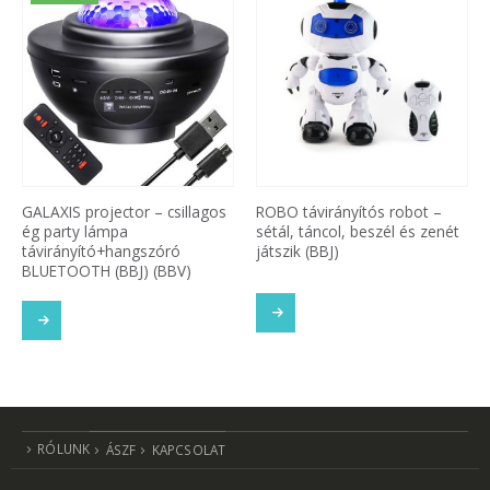
GALAXIS projector – csillagos
ROBO távirányítós robot –
ég party lámpa
sétál, táncol, beszél és zenét
távirányító+hangszóró
játszik (BBJ)
BLUETOOTH (BBJ) (BBV)
SOM
TOVÁBB OLVASOM
TOVÁBB OLVASOM
RÓLUNK
ÁSZF
KAPCSOLAT