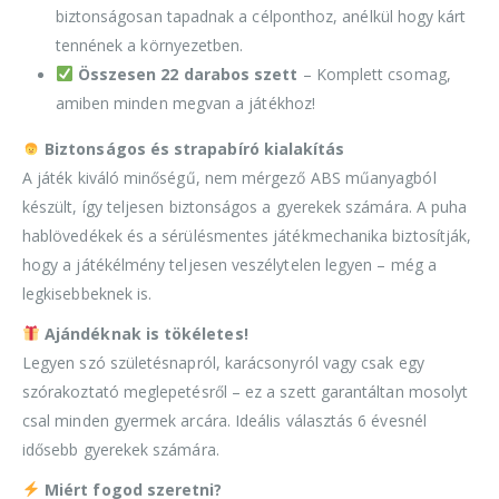
biztonságosan tapadnak a célponthoz, anélkül hogy kárt
tennének a környezetben.
Összesen 22 darabos szett
– Komplett csomag,
amiben minden megvan a játékhoz!
Biztonságos és strapabíró kialakítás
A játék kiváló minőségű, nem mérgező ABS műanyagból
készült, így teljesen biztonságos a gyerekek számára. A puha
hablövedékek és a sérülésmentes játékmechanika biztosítják,
hogy a játékélmény teljesen veszélytelen legyen – még a
legkisebbeknek is.
Ajándéknak is tökéletes!
Legyen szó születésnapról, karácsonyról vagy csak egy
szórakoztató meglepetésről – ez a szett garantáltan mosolyt
csal minden gyermek arcára. Ideális választás 6 évesnél
idősebb gyerekek számára.
Miért fogod szeretni?