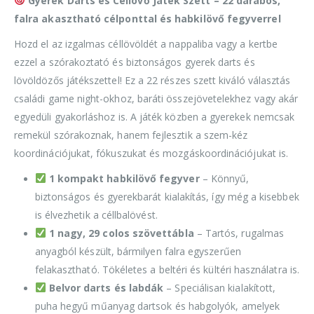
Gyerek Darts és Céllövő Játék Szett – 22 darabos,
falra akasztható célponttal és habkilövő fegyverrel
Hozd el az izgalmas céllövöldét a nappaliba vagy a kertbe
ezzel a szórakoztató és biztonságos gyerek darts és
lövöldözős játékszettel! Ez a 22 részes szett kiváló választás
családi game night-okhoz, baráti összejövetelekhez vagy akár
egyedüli gyakorláshoz is. A játék közben a gyerekek nemcsak
remekül szórakoznak, hanem fejlesztik a szem-kéz
koordinációjukat, fókuszukat és mozgáskoordinációjukat is.
1 kompakt habkilövő fegyver
– Könnyű,
biztonságos és gyerekbarát kialakítás, így még a kisebbek
is élvezhetik a céllbalövést.
1 nagy, 29 colos szövettábla
– Tartós, rugalmas
anyagból készült, bármilyen falra egyszerűen
felakasztható. Tökéletes a beltéri és kültéri használatra is.
Belvor darts és labdák
– Speciálisan kialakított,
puha hegyű műanyag dartsok és habgolyók, amelyek