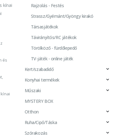
 kínai
Rajzolás - Festés
i
Strassz/Gyémánt/Gyöngy kirakó
Társasjátékok
Távirányítós/RC játékok
sz
Törölköző - fürdőlepedő
TV-játék - online játék
n és
Kert/szabadidő
t,
Konyhai termékek
Műszaki
kínai
MYSTERY BOX
Otthon
Ruha/Cipő/Táska
Szórakozás