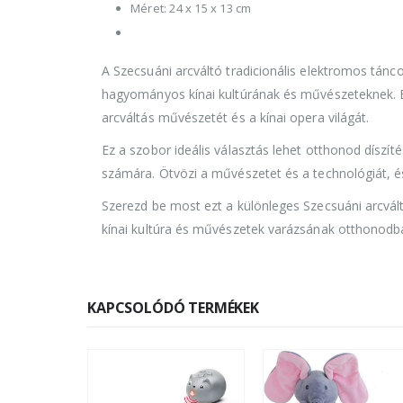
Méret: 24 x 15 x 13 cm
A Szecsuáni arcváltó tradicionális elektromos tánc
hagyományos kínai kultúrának és művészeteknek. Ez
arcváltás művészetét és a kínai opera világát.
Ez a szobor ideális választás lehet otthonod díszí
számára. Ötvözi a művészetet és a technológiát, és
Szerezd be most ezt a különleges Szecsuáni arcvált
kínai kultúra és művészetek varázsának otthonodb
KAPCSOLÓDÓ TERMÉKEK