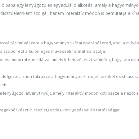
coló baba egy lenyűgöző és egyedülálló alkotás, amely a hagyományos
díszítőelemként szolgál, hanem interaktív módon is bemutatja a kína
arcváltás művészete a hagyományos kínai operából ered, ahol a művé
 a szobor ezt a különleges művészeti formát ábrázolja.
omos motorral van ellátva, amely lehetővé teszi számára, hogy táncoljo
idolgozott, hűen tükrözve a hagyományos kínai jelmezeket és stílusoka
eit.
lenyűgöző látványt nyújt, amely interaktív módon köti össze a nézőt a 
gokból készült, részletgazdag kidolgozással és tartóssággal.