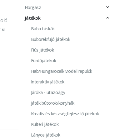
Horgász
Játékok
coló
 a
Baba táskák
Buborékfújó játékok
Fiús játékok
Fürdőjátékok
Hab/Hungarocell/Modell repülők
Interaktív játékok
Járóka - utazóágy
Játék bútorok/konyhák
Kreatív és készségfejlesztő játékok
Kültéri játékok
Lányos játékok