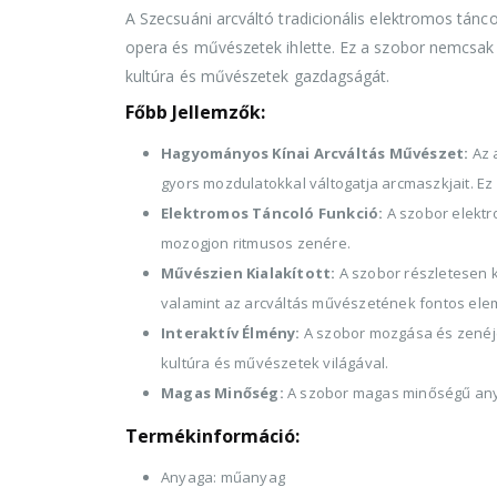
A Szecsuáni arcváltó tradicionális elektromos tán
opera és művészetek ihlette. Ez a szobor nemcsak 
kultúra és művészetek gazdagságát.
Főbb Jellemzők:
Hagyományos Kínai Arcváltás Művészet:
Az 
gyors mozdulatokkal váltogatja arcmaszkjait. Ez
Elektromos Táncoló Funkció:
A szobor elektr
mozogjon ritmusos zenére.
Művészien Kialakított:
A szobor részletesen k
valamint az arcváltás művészetének fontos elem
Interaktív Élmény:
A szobor mozgása és zenéje 
kultúra és művészetek világával.
Magas Minőség:
A szobor magas minőségű anya
Termékinformáció:
Anyaga: műanyag