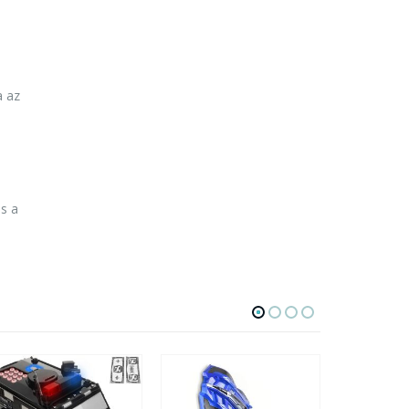
a az
ss a