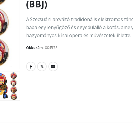
(BBJ)
A Szecsuáni arcváltó tradicionális elektromos tán
baba egy lenyűgöző és egyedülálló alkotás, amely
hagyományos kínai opera és művészetek ihlette.
Cikkszám:
004573