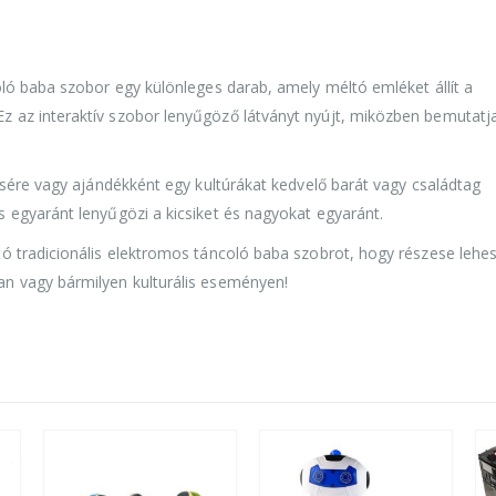
oló baba szobor egy különleges darab, amely méltó emléket állít a
 az interaktív szobor lenyűgöző látványt nyújt, miközben bemutatj
tésére vagy ajándékként egy kultúrákat kedvelő barát vagy családtag
 egyaránt lenyűgözi a kicsiket és nagyokat egyaránt.
ó tradicionális elektromos táncoló baba szobrot, hogy részese lehe
an vagy bármilyen kulturális eseményen!