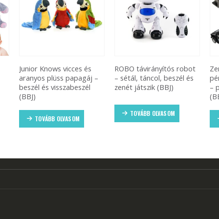
ROBO távirányítós robot
Zenélő, kódolható játék
An
–
– sétál, táncol, beszél és
pénzszállító autó, persely
táv
zenét játszik (BBJ)
– papír + érme tartó
pl
(BBJ)
(B
TOVÁBB OLVASOM
TOVÁBB OLVASOM