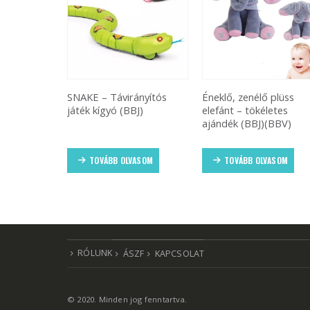
ányítós
Éneklő, zenélő plüss
Junior Knows vicces és
J)
elefánt – tökéletes
aranyos plüss papagáj 
ajándék (BBJ)(BBV)
beszél és visszabeszél
(BBJ)
ASOM
TOVÁBB OLVASOM
TOVÁBB OLVASOM
RÓLUNK
ÁSZF
KAPCSOLAT
© 2020. Minden jog fenntartva.