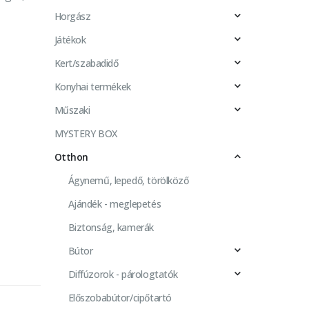
Horgász
Játékok
Kert/szabadidő
Konyhai termékek
Műszaki
MYSTERY BOX
Otthon
Ágynemű, lepedő, törölköző
Ajándék - meglepetés
Biztonság, kamerák
Bútor
Diffúzorok - párologtatók
Előszobabútor/cipőtartó