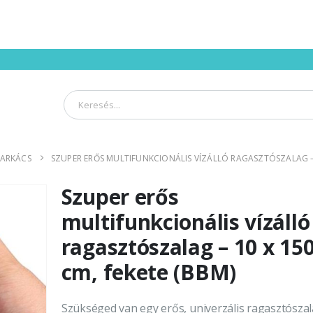
ARKÁCS
SZUPER ERŐS MULTIFUNKCIONÁLIS VÍZÁLLÓ RAGASZTÓSZALAG – 1
Szuper erős
multifunkcionális vízálló
ragasztószalag – 10 x 15
cm, fekete (BBM)
Szükséged van egy erős, univerzális ragasztószal