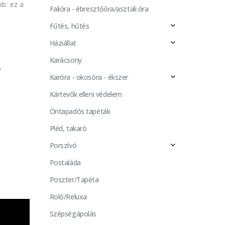
bb: ez a
Falióra - ébresztőóra/asztali óra
Fűtés, hűtés
Háziállat
Karácsony
,
Karóra - okosóra - ékszer
Kártevők elleni védelem
Öntapadós tapéták
Pléd, takaró
Porszívó
Postaláda
Poszter/Tapéta
Roló/Reluxa
Szépségápolás