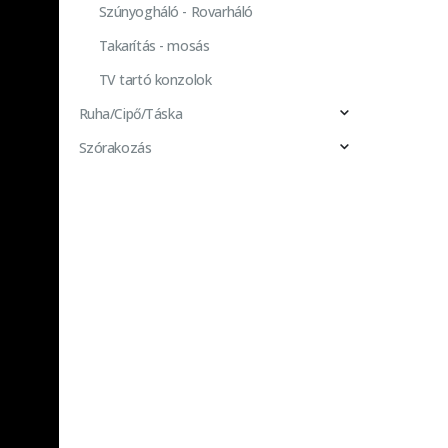
Szúnyogháló - Rovarháló
Takarítás - mosás
TV tartó konzolok
Ruha/Cipő/Táska
Szórakozás