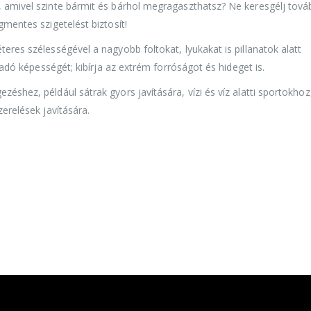
, amivel szinte bármit és bárhol megragaszthatsz? Ne keresgélj tová
gmentes szigetelést biztosít!
eres szélességével a nagyobb foltokat, lyukakat is pillanatok alatt
apadó képességét; kibírja az extrém forróságot és hideget is.
éshez, például sátrak gyors javítására, vízi és víz alatti sportokhoz
zerelések javítására.