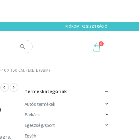
FIÓKOM
REGISZTRÁCIÓ
0
0 X 150 CM, FEKETE (BBM)
Termékkategóriák
Autós termékek
0
Barkács
Egészség/sport
Egyéb
agra,