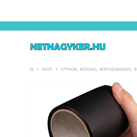
SHOP
OTTHON
,
MŰSZAKI
,
KERT/SZABADIDŐ
,
B