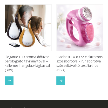
 diffúzor
Ciaobosi TX-8372 elektromos
Vezeték nélküli WiFi o
yítóval –
szöszborotva – ruhaborotva
kapucsengő beépített
lágítással
szöszeltávolító textíliákhoz
kamerával –
(BBD)
mozgásérzékelővel, be
hangszóróval, esőálló
TOVÁBB OLVASOM
OVÁBB OLVASOM
TOVÁ