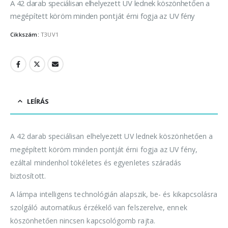
A 42 darab speciálisan elhelyezett UV lednek köszönhetően a
megépített köröm minden pontját érni fogja az UV fény
Cikkszám:
T3UV1
LEÍRÁS
A 42 darab speciálisan elhelyezett UV lednek köszönhetően a
megépített köröm minden pontját érni fogja az UV fény,
ezáltal mindenhol tökéletes és egyenletes száradás
biztosított.
A lámpa intelligens technológián alapszik, be- és kikapcsolásra
szolgáló automatikus érzékelő van felszerelve, ennek
köszönhetően nincsen kapcsológomb rajta.