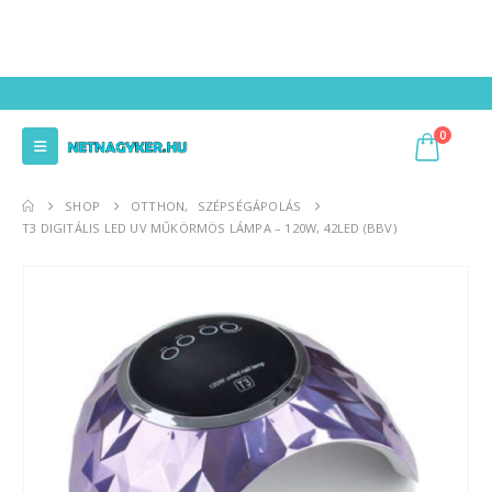
0
SHOP
OTTHON
,
SZÉPSÉGÁPOLÁS
T3 DIGITÁLIS LED UV MŰKÖRMÖS LÁMPA – 120W, 42LED (BBV)