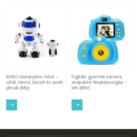
ROBO távirányítós robot –
Digitális gyermek kamera,
sétál, táncol, beszél és zenét
strapabíró fényképezőgép –
játszik (BBJ)
kék (BBV)
SOM
TOVÁBB OLVASOM
TOVÁBB OLVASOM