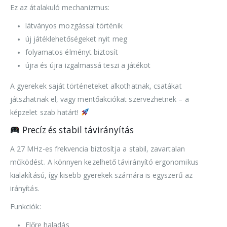
Ez az átalakuló mechanizmus:
látványos mozgással történik
új játéklehetőségeket nyit meg
folyamatos élményt biztosít
újra és újra izgalmassá teszi a játékot
A gyerekek saját történeteket alkothatnak, csatákat
játszhatnak el, vagy mentőakciókat szervezhetnek – a
képzelet szab határt!
Precíz és stabil távirányítás
A 27 MHz-es frekvencia biztosítja a stabil, zavartalan
működést. A könnyen kezelhető távirányító ergonomikus
kialakítású, így kisebb gyerekek számára is egyszerű az
irányítás.
Funkciók:
Előre haladás