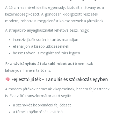
A 26 cm-es méret ideális egyensúlyt biztosít a látvány és a
kezelhetőség között. A gondosan kidolgozott részletek
modern, robotikus megjelenést kölcsönöznek a járműnek.
A strapabíró anyaghasználat lehetővé teszi, hogy:
intenzív játék során is tartós maradjon
ellenálljon a kisebb ütközéseknek
hosszú távon is megbízható társ legyen
Ez a
távirányítós átalakuló robot autó
nemcsak
látványos, hanem tartós is.
Fejlesztő játék – Tanulás és szórakozás egyben
A modern játékok nemcsak kikapcsolnak, hanem fejlesztenek
is. Ez az RC transzformátor autó segíti:
a szem-kéz koordináció fejlődését
a térbeli tájékozódás javítását