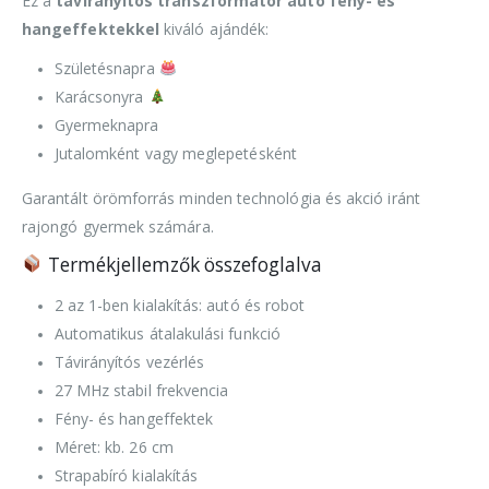
Ez a
távirányítós transzformátor autó fény- és
hangeffektekkel
kiváló ajándék:
Születésnapra
Karácsonyra
Gyermeknapra
Jutalomként vagy meglepetésként
Garantált örömforrás minden technológia és akció iránt
rajongó gyermek számára.
Termékjellemzők összefoglalva
2 az 1-ben kialakítás: autó és robot
Automatikus átalakulási funkció
Távirányítós vezérlés
27 MHz stabil frekvencia
Fény- és hangeffektek
Méret: kb. 26 cm
Strapabíró kialakítás