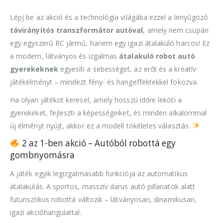
Lépj be az akció és a technológia világába ezzel a lenyűgöző
távirányítós transzformátor autóval
, amely nem csupán
egy egyszerű RC jármű, hanem egy igazi átalakuló harcos! Ez
a modern, látványos és izgalmas
átalakuló robot autó
gyerekeknek
egyesíti a sebességet, az erőt és a kreatív
játékélményt – mindezt fény- és hangeffektekkel fokozva.
Ha olyan játékot keresel, amely hosszú időre leköti a
gyerekeket, fejleszti a képességeiket, és minden alkalommal
új élményt nyújt, akkor ez a modell tökéletes választás.
2 az 1-ben akció – Autóból robottá egy
gombnyomásra
A játék egyik legizgalmasabb funkciója az automatikus
átalakulás. A sportos, masszív darus autó pillanatok alatt
futurisztikus robottá változik – látványosan, dinamikusan,
igazi akcióhangulattal.