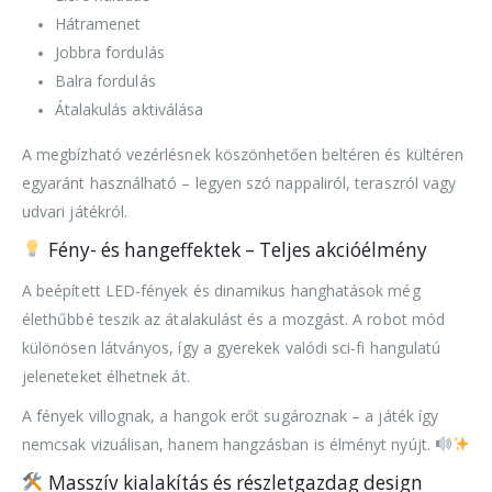
Hátramenet
Jobbra fordulás
Balra fordulás
Átalakulás aktiválása
A megbízható vezérlésnek köszönhetően beltéren és kültéren
egyaránt használható – legyen szó nappaliról, teraszról vagy
udvari játékról.
Fény- és hangeffektek – Teljes akcióélmény
A beépített LED-fények és dinamikus hanghatások még
élethűbbé teszik az átalakulást és a mozgást. A robot mód
különösen látványos, így a gyerekek valódi sci-fi hangulatú
jeleneteket élhetnek át.
A fények villognak, a hangok erőt sugároznak – a játék így
nemcsak vizuálisan, hanem hangzásban is élményt nyújt.
Masszív kialakítás és részletgazdag design