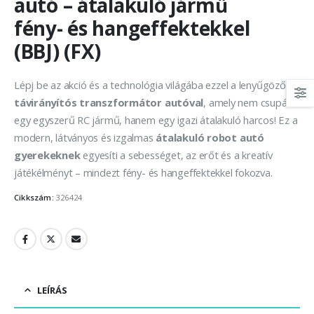
autó – átalakuló jármű
fény- és hangeffektekkel
(BBJ) (FX)
Lépj be az akció és a technológia világába ezzel a lenyűgöző
távirányítós transzformátor autóval
, amely nem csupán
egy egyszerű RC jármű, hanem egy igazi átalakuló harcos! Ez a
modern, látványos és izgalmas
átalakuló robot autó
gyerekeknek
egyesíti a sebességet, az erőt és a kreatív
játékélményt – mindezt fény- és hangeffektekkel fokozva.
Cikkszám:
326424
LEÍRÁS