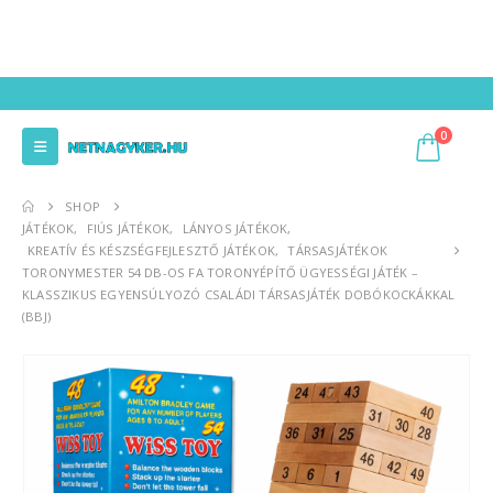
0
SHOP
JÁTÉKOK
,
FIÚS JÁTÉKOK
,
LÁNYOS JÁTÉKOK
,
KREATÍV ÉS KÉSZSÉGFEJLESZTŐ JÁTÉKOK
,
TÁRSASJÁTÉKOK
TORONYMESTER 54 DB-OS FA TORONYÉPÍTŐ ÜGYESSÉGI JÁTÉK –
KLASSZIKUS EGYENSÚLYOZÓ CSALÁDI TÁRSASJÁTÉK DOBÓKOCKÁKKAL
(BBJ)