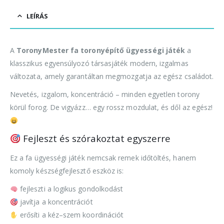
LEÍRÁS
A
ToronyMester fa toronyépítő ügyességi játék
a
klasszikus egyensúlyozó társasjáték modern, izgalmas
változata, amely garantáltan megmozgatja az egész családot.
Nevetés, izgalom, koncentráció – minden egyetlen torony
körül forog. De vigyázz… egy rossz mozdulat, és dől az egész!
Fejleszt és szórakoztat egyszerre
Ez a fa ügyességi játék nemcsak remek időtöltés, hanem
komoly készségfejlesztő eszköz is:
fejleszti a logikus gondolkodást
javítja a koncentrációt
erősíti a kéz–szem koordinációt