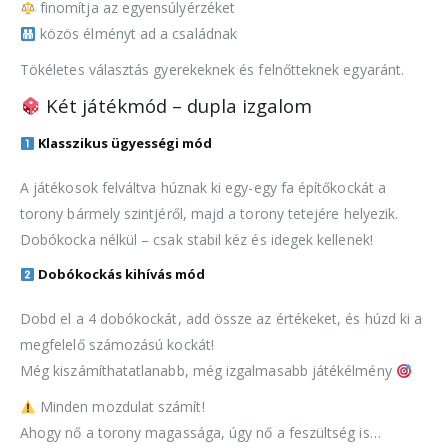
finomítja az egyensúlyérzéket
közös élményt ad a családnak
Tökéletes választás gyerekeknek és felnőtteknek egyaránt.
Két játékmód – dupla izgalom
Klasszikus ügyességi mód
A játékosok felváltva húznak ki egy-egy fa építőkockát a
torony bármely szintjéről, majd a torony tetejére helyezik.
Dobókocka nélkül – csak stabil kéz és idegek kellenek!
Dobókockás kihívás mód
Dobd el a 4 dobókockát, add össze az értékeket, és húzd ki a
megfelelő számozású kockát!
Még kiszámíthatatlanabb, még izgalmasabb játékélmény
Minden mozdulat számít!
Ahogy nő a torony magassága, úgy nő a feszültség is…