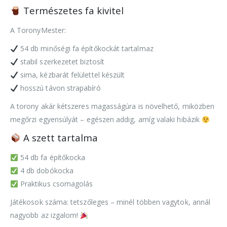
Természetes fa kivitel
A ToronyMester:
54 db minőségi fa építőkockát tartalmaz
stabil szerkezetet biztosít
sima, kézbarát felülettel készült
hosszú távon strapabíró
A torony akár kétszeres magasságúra is növelhető, miközben
megőrzi egyensúlyát – egészen addig, amíg valaki hibázik
A szett tartalma
54 db fa építőkocka
4 db dobókocka
Praktikus csomagolás
Játékosok száma: tetszőleges – minél többen vagytok, annál
nagyobb az izgalom!