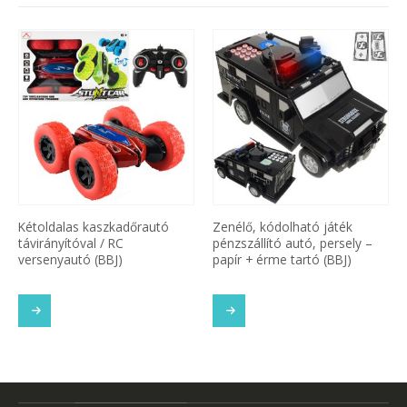
Kétoldalas kaszkadőrautó
Zenélő, kódolható játék
távirányítóval / RC
pénzszállító autó, persely –
versenyautó (BBJ)
papír + érme tartó (BBJ)
SOM
TOVÁBB OLVASOM
TOVÁBB OLVASOM