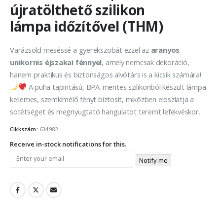
újratölthető szilikon
lámpa időzítővel (THM)
Varázsold meséssé a gyerekszobát ezzel az
aranyos
unikornis éjszakai fénnyel
, amely nemcsak dekoráció,
hanem praktikus és biztonságos alvótárs is a kicsik számára!
A puha tapintású, BPA-mentes szilikonból készült lámpa
kellemes, szemkímélő fényt biztosít, miközben eloszlatja a
sötétséget és megnyugtató hangulatot teremt lefekvéskor.
Cikkszám:
634982
Receive in-stock notifications for this.
Notify me