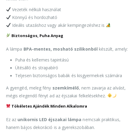
Vezeték nélküli használat
Könnyű és hordozható
Ideális utazáshoz vagy akár kempingezéshez is
Biztonságos, Puha Anyag
A lámpa
BPA-mentes, mosható szilikonból
készült, amely:
Puha és kellemes tapintású
Ütésálló és strapabíró
Teljesen biztonságos babák és kisgyermekek számára
A gyengéd, meleg fény
szemkímélő
, nem zavarja az alvást,
mégis elegendő fényt ad az éjszakai felkelésekhez.
Tökéletes Ajándék Minden Alkalomra
Ez az
unikornis LED éjszakai lámpa
nemcsak praktikus,
hanem bájos dekoráció is a gyerekszobában.