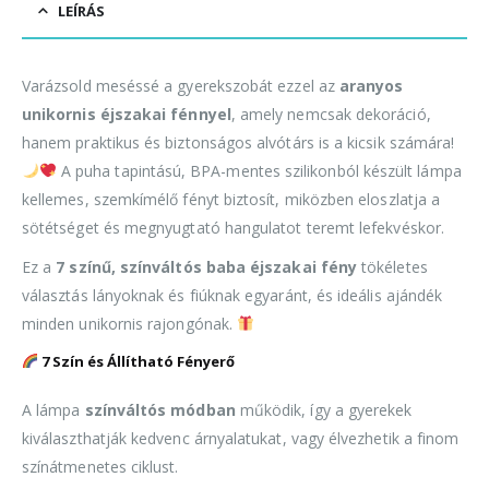
LEÍRÁS
Varázsold meséssé a gyerekszobát ezzel az
aranyos
unikornis éjszakai fénnyel
, amely nemcsak dekoráció,
hanem praktikus és biztonságos alvótárs is a kicsik számára!
A puha tapintású, BPA-mentes szilikonból készült lámpa
kellemes, szemkímélő fényt biztosít, miközben eloszlatja a
sötétséget és megnyugtató hangulatot teremt lefekvéskor.
Ez a
7 színű, színváltós baba éjszakai fény
tökéletes
választás lányoknak és fiúknak egyaránt, és ideális ajándék
minden unikornis rajongónak.
7 Szín és Állítható Fényerő
A lámpa
színváltós módban
működik, így a gyerekek
kiválaszthatják kedvenc árnyalatukat, vagy élvezhetik a finom
színátmenetes ciklust.