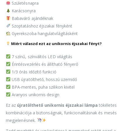
Születésnapra
Karácsonyra
Babaváró ajándéknak
Szoptatáshoz éjszakai fényként
Gyerekszoba hangulatvilágításként
Miért válaszd ezt az unikornis éjszakai fényt?
7 színű, színváltós LED világítás
Érintésvezérlés és állítható fényerő
1/3 órás időzítő funkció
USB újratölthető, hosszú üzemidő
BPA-mentes, puha szilikon kivitel
Aranyos unikornis design
Ez az
újratölthető unikornis éjszakai lámpa
tökéletes
kombinációja a biztonságnak, funkcionalitásnak és mesés
megjelenésnek.
Tedd meghitté és varázslatossá gyermeked estéit ezzel a