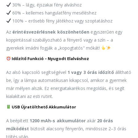
30% – lágy, éjszakai fény alváshoz
60% – kellemes hangulatfény meséléshez
100% – erősebb fény játékhoz vagy szoptatáshoz
Az
érintésvezérlésnek köszönhetően
egyszerűen egy
koppintással szabályozható a fényerő vagy a szín – a
gyerekek imádni fogják a „kopogtatós” mókát!
Időzítő Funkció – Nyugodt Elalváshoz
Az alsó kapcsoló segítségével
1 vagy 3 órás időzítő
állítható
be, így a lámpa automatikusan kikapcsol, amikor a gyermek
már mélyen alszik. Ez energiatakarékos megoldás, és segít
kialakítani az esti rutint.
USB Újratölthető Akkumulátor
A beépített
1200 mAh-s akkumulátor
akár
20 órás
működést
biztosít alacsony fényerőn, mindössze 2–3 órás
töltés után.