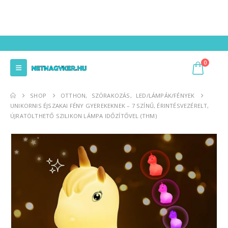
0
SHOP
OTTHON
,
SZÓRAKOZÁS
,
LED/LÁMPÁK/FÉNYEK
UNIKORNIS ÉJSZAKAI FÉNY GYEREKEKNEK – 7 SZÍNŰ, ÉRINTÉSVEZÉRELT,
ÚJRATÖLTHETŐ SZILIKON LÁMPA IDŐZÍTŐVEL (THM)