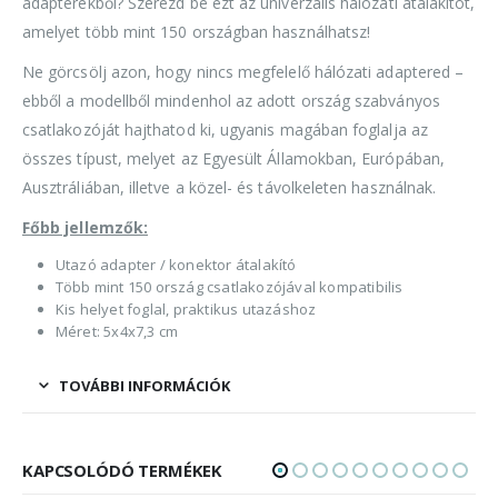
adapterekből? Szerezd be ezt az univerzális hálózati átalakítót,
amelyet több mint 150 országban használhatsz!
Ne görcsölj azon, hogy nincs megfelelő hálózati adaptered –
ebből a modellből mindenhol az adott ország szabványos
csatlakozóját hajthatod ki, ugyanis magában foglalja az
összes típust, melyet az Egyesült Államokban, Európában,
Ausztráliában, illetve a közel- és távolkeleten használnak.
Főbb jellemzők:
Utazó adapter / konektor átalakító
Több mint 150 ország csatlakozójával kompatibilis
Kis helyet foglal, praktikus utazáshoz
Méret: 5x4x7,3 cm
TOVÁBBI INFORMÁCIÓK
KAPCSOLÓDÓ TERMÉKEK