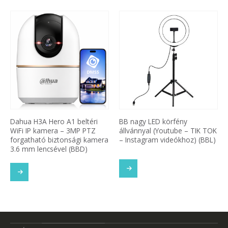
Dahua H3A Hero A1 beltéri
BB nagy LED körfény
WiFi IP kamera – 3MP PTZ
állvánnyal (Youtube – TIK TOK
forgatható biztonsági kamera
– Instagram videókhoz) (BBL)
3.6 mm lencsével (BBD)
TOVÁBB OLVASOM
SOM
TOVÁBB OLVASOM