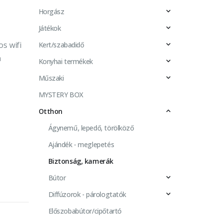
Horgász
Játékok
s wifi
Kert/szabadidő
n
Konyhai termékek
Műszaki
MYSTERY BOX
Otthon
Ágynemű, lepedő, törölköző
Ajándék - meglepetés
Biztonság, kamerák
Bútor
Diffúzorok - párologtatók
Előszobabútor/cipőtartó