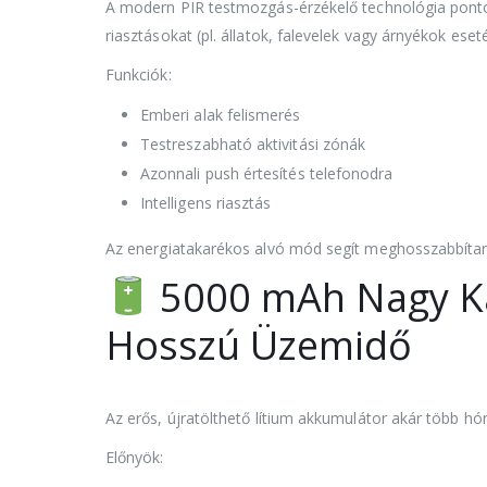
A modern PIR testmozgás-érzékelő technológia pontos
riasztásokat (pl. állatok, falevelek vagy árnyékok eset
Funkciók:
Emberi alak felismerés
Testreszabható aktivitási zónák
Azonnali push értesítés telefonodra
Intelligens riasztás
Az energiatakarékos alvó mód segít meghosszabbítan
5000 mAh Nagy Ka
Hosszú Üzemidő
Az erős, újratölthető lítium akkumulátor akár több hó
Előnyök: