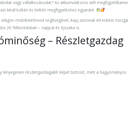
ládodat vagy vállalkozásodat? Az akkumulátoros wifi megfigyelőkame
ást kínál kültéri és beltéri megfigyeléshez egyaránt.
 világon mobiltelefonod segítségével, kapj azonnali értesítést mozg
zta 2K felbontásban – nappal és éjszaka is.
eóminőség – Részletgazdag
y lényegesen részletgazdagabb képet biztosít, mint a hagyományos 