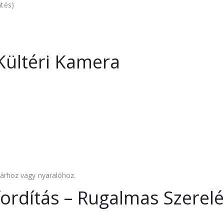
ntés)
Kültéri Kamera
tárhoz vagy nyaralóhoz.
rdítás – Rugalmas Szerelé