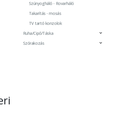
Szúnyogháló - Rovarháló
Takarítás - mosás
TV tartó konzolok
Ruha/Cipő/Táska
Szórakozás
eri