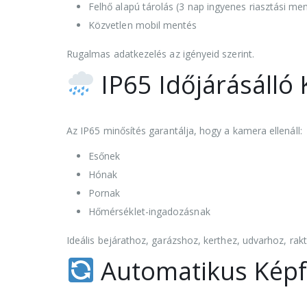
Felhő alapú tárolás (3 nap ingyenes riasztási me
Közvetlen mobil mentés
Rugalmas adatkezelés az igényeid szerint.
IP65 Időjárásálló 
Az IP65 minősítés garantálja, hogy a kamera ellenáll:
Esőnek
Hónak
Pornak
Hőmérséklet-ingadozásnak
Ideális bejárathoz, garázshoz, kerthez, udvarhoz, rak
Automatikus Képfo