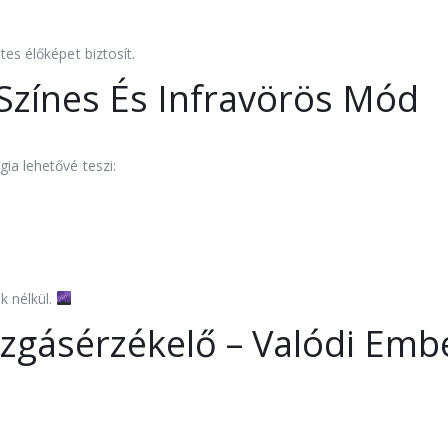
tes élőképet biztosít.
– Színes És Infravörös Mód
ia lehetővé teszi:
k nélkül.
ozgásérzékelő – Valódi Emb