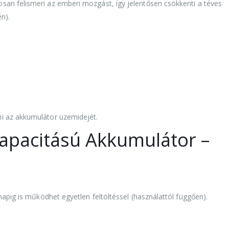
an felismeri az emberi mozgást, így jelentősen csökkenti a téves
én).
i az akkumulátor üzemidejét.
pacitású Akkumulátor –
napig is működhet egyetlen feltöltéssel (használattól függően).