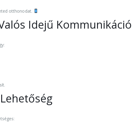
heted otthonodat.
Valós Idejű Kommunikáció
gy:
ít.
 Lehetőség
tséges: