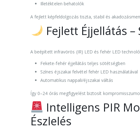
Illetéktelen behatolók
A fejlett képfeldolgozás tiszta, stabil és akadozásmen
Fejlett Éjjellátás 
A beépített infravörös (IR) LED és fehér LED technológ
Fekete-fehér éjjellátás teljes sötétségben
Színes éjszakai felvétel fehér LED használatával
Automatikus nappali/éjszakai váltás
Így 0–24 órás megfigyelést biztosít kompromisszumo
Intelligens PIR M
Észlelés