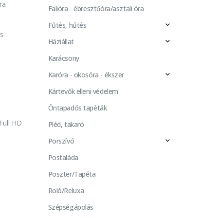
ra
Falióra - ébresztőóra/asztali óra
Fűtés, hűtés
ás
Háziállat
Karácsony
Karóra - okosóra - ékszer
Kártevők elleni védelem
Öntapadós tapéták
Full HD
Pléd, takaró
Porszívó
Postaláda
Poszter/Tapéta
Roló/Reluxa
Szépségápolás