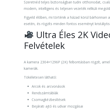
Szeretnéd teljes biztonságban tudni otthonodat, csa
modern, intelligens és teljesen vezeték nélküli megold
Figyeld élőben, mi történik a házad körül bárhonnan a
esetén, és rögzíts minden fontos eseményt kristálytis
Ultra Éles 2K Vid
Felvételek
A kamera 2304×1296P (2K) felbontásban rögzít, amel
kamerák.
Tökéletesen látható:
Arcok és arcvonások
Rendszámtáblák
Csomagkézbesítések
Bejárati ajtó és udvar mozgásai