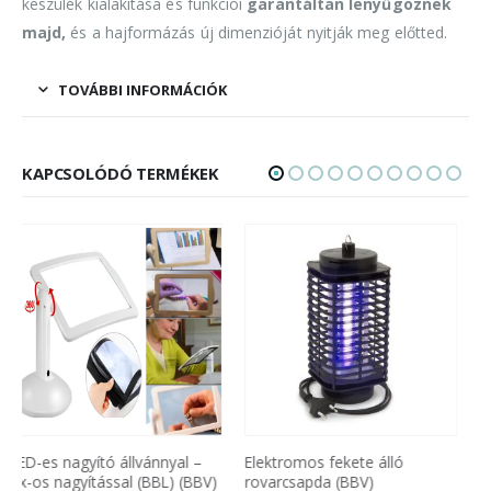
készülék kialakítása és funkciói
garantáltan lenyűgöznek
majd,
és a hajformázás új dimenzióját nyitják meg előtted.
TOVÁBBI INFORMÁCIÓK
KAPCSOLÓDÓ TERMÉKEK
Elektromos fekete álló
AnyCast-HDMI smart box tv
rovarcsapda (BBV)
okosító készülék – okosítsd