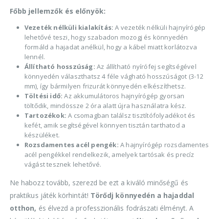
Főbb jellemzők és előnyök:
Vezeték nélküli kialakítás:
A vezeték nélküli hajnyírógép
lehetővé teszi, hogy szabadon mozogj és könnyedén
formáld a hajadat anélkül, hogy a kábel miatt korlátozva
lennél.
Állítható hosszúság:
Az állítható nyírófej segítségével
könnyedén választhatsz 4 féle vágható hosszúságot (3-12
mm), így bármilyen frizurát könnyedén elkészíthetsz.
Töltési idő:
Az akkumulátoros hajnyírógép gyorsan
töltődik, mindössze 2 óra alatt újra használatra kész.
Tartozékok:
A csomagban találsz tisztítófolyadékot és
kefét, amik segítségével könnyen tisztán tarthatod a
készüléket.
Rozsdamentes acél pengék:
A hajnyírógép rozsdamentes
acél pengékkel rendelkezik, amelyek tartósak és precíz
vágást tesznek lehetővé.
Ne habozz tovább, szerezd be ezt a kiváló minőségű és
praktikus játék körhintát!
Törődj könnyedén a hajaddal
otthon,
és élvezd a professzionális fodrászati élményt. A