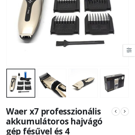
Waer x7 professzionális
akkumulátoros hajvágó
gép fésűvel és 4