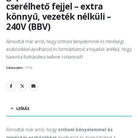
cserélhető fejjel – extra
könnyű, vezeték nélküli –
240V (BBV)
Álmodtál már arról, hogy otthoni kényelemmel és minőségi
eszközökkel ápolhatod és formázhatod a hajadat anélkül, hogy
havonta fodrászhoz kellene rohannod?
Cikkszám:
1776
LEÍRÁS
Álmodtál már arról, hogy
otthoni kényelemmel és
minőségi eszközökkel
ápolhatod és formázhatod a