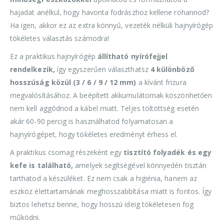
hajadat anélkül, hogy havonta fodrászhoz kellene rohannod?
Ha igen, akkor ez az extra könnyű, vezeték nélküli hajnyírógép
tökéletes választás számodra!
Ez a praktikus hajnyírógép
állítható nyírófejjel
rendelkezik,
így egyszerűen választhatsz
4 különböző
hosszúság közül (3 / 6 / 9 / 12 mm)
a kívánt frizura
megvalósításához. A beépített akkumulátornak köszönhetően
nem kell aggódnod a kábel miatt. Teljes töltöttség esetén
akár 60-90 percig is használhatod folyamatosan a
hajnyírógépet, hogy tökéletes eredményt érhess el.
A praktikus csomag részeként egy
tisztító folyadék és egy
kefe is található,
amelyek segítségével könnyedén tisztán
tarthatod a készüléket. Ez nem csak a higiénia, hanem az
eszköz élettartamának meghosszabbítása miatt is fontos. Így
biztos lehetsz benne, hogy hosszú ideig tökéletesen fog
működni.