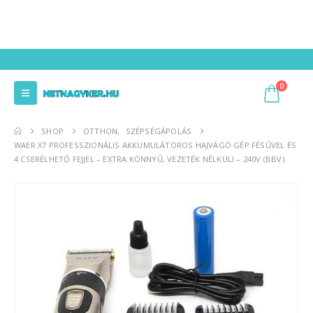
0
SHOP
OTTHON
,
SZÉPSÉGÁPOLÁS
WAER X7 PROFESSZIONÁLIS AKKUMULÁTOROS HAJVÁGÓ GÉP FÉSŰVEL ÉS
4 CSERÉLHETŐ FEJJEL – EXTRA KÖNNYŰ, VEZETÉK NÉLKÜLI – 240V (BBV)