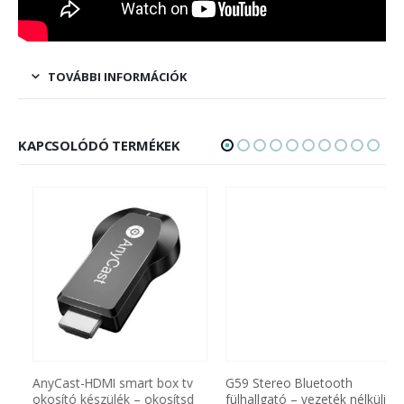
TOVÁBBI INFORMÁCIÓK
KAPCSOLÓDÓ TERMÉKEK
AnyCast-HDMI smart box tv
G59 Stereo Bluetooth
okosító készülék – okosítsd
fülhallgató – vezeték nélküli,