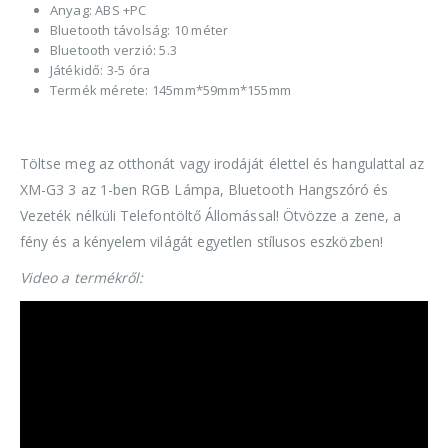
Anyag: ABS +PC
Bluetooth távolság: 10 méter
Bluetooth verzió: 5.3
Játékidő: 3-5 óra
Termék mérete: 145mm*59mm*155mm
Töltse meg az otthonát vagy irodáját élettel és hangulattal az
XM-G3 3 az 1-ben RGB Lámpa, Bluetooth Hangszóró és
Vezeték nélküli Telefontöltő Állomással! Ötvözze a zene, a
fény és a kényelem világát egyetlen stílusos eszközben!
Video a termékről: