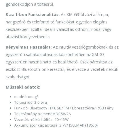
gondoskodjon a töltésről.
3 az 1-ben Funkcionalitás:
Az XM-G3 ötvözi a lámpa,
hangszóró és telefontöltő funkciókat egyetlen elegáns
készülékben. Ezáltal ideális választás otthoni, irodai vagy
utazási környezetben is.
Kényelmes Használat:
Az intuitív vezérlőgomboknak és az
egyszerű csatlakoztatásnak köszönhetően az XM-G3
egyszerűen használható és beállítható. Csak párosítsa az
eszközt Bluetooth-on keresztül, és élvezze a vezeték nélküli
szabadságot.
Műszaki adatok:
modell: xm-g3
Töltési idő: 3-5 óra
Funkció: Bluetooth TF/ USB/ FM / Ébresztőóra/ RGB Fény
Teljesítmény bemenet: DC5V/2A
Vezeték nélküli töltés: 10~15W
Akkumulátor kapacitása: 3,7V/1500MAh (18650)