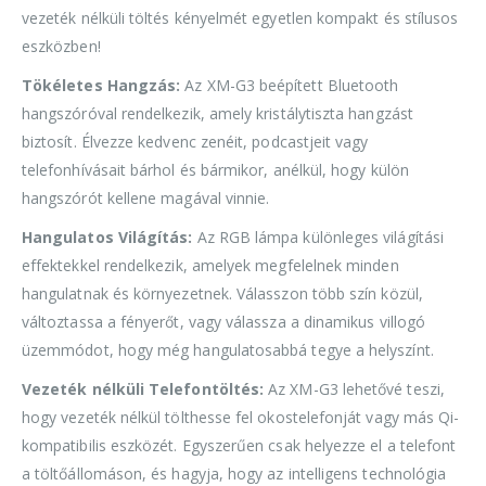
vezeték nélküli töltés kényelmét egyetlen kompakt és stílusos
eszközben!
Tökéletes Hangzás:
Az XM-G3 beépített Bluetooth
hangszóróval rendelkezik, amely kristálytiszta hangzást
biztosít. Élvezze kedvenc zenéit, podcastjeit vagy
telefonhívásait bárhol és bármikor, anélkül, hogy külön
hangszórót kellene magával vinnie.
Hangulatos Világítás:
Az RGB lámpa különleges világítási
effektekkel rendelkezik, amelyek megfelelnek minden
hangulatnak és környezetnek. Válasszon több szín közül,
változtassa a fényerőt, vagy válassza a dinamikus villogó
üzemmódot, hogy még hangulatosabbá tegye a helyszínt.
Vezeték nélküli Telefontöltés:
Az XM-G3 lehetővé teszi,
hogy vezeték nélkül tölthesse fel okostelefonját vagy más Qi-
kompatibilis eszközét. Egyszerűen csak helyezze el a telefont
a töltőállomáson, és hagyja, hogy az intelligens technológia