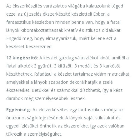
Az ékszerkészítés varázslatos világába kalauzolunk téged
ezzel az új zselés ékszerkészítő készlettel! Ebben a
fantasztikus készletben minden benne van, hogy a fiatal
lányok kibontakoztathassák kreatív és stílusos oldalukat.
Engedd meg, hogy elmagyarázzuk, miért kellene ezt a
készletet beszerezned!
12 kiegészítő:
A készlet gazdag választékot kínál, amiből a
fiatal alkotók 3 gyűrűt, 3 kitűzőt, 3 medált és 3 karkötőt
készíthetnek. Ráadásul a készlet tartalmaz vidám matricákat,
amelyekkel a lányok szabadon dekorálhatják a zselé
ékszereiket. Betűkkel és számokkal díszíthetik, így a kész
darabok még személyesebbek lesznek.
Egyéniség:
Az ékszerkészítés egy fantasztikus módja az
önazonosság kifejezésének. A lányok saját stílusukat és
egyedi ízlésüket önthetik az ékszereikbe, így azok valóban
tükrözik a személyiségüket.