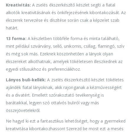
Kreativitás:
A zselés ékszerkészítő készlet segíti a fiatal
alkotók kreativitásának és önkifejezésének kibontakozását. Az
ékszerek tervezése és díszítése során csak a képzelet szab
határt.
13 forma:
A készletben többféle forma és minta található,
mint például szivárvány, sellő, unikornis, csillag, flamingó, szív
és még sok más. Ezeknek köszönhetően a lányok olyan
ékszereket alkothatnak, amelyek tökéletesen illeszkednek az
egyedi stílusukhoz és preferenciáikhoz.
Lányos buli-kellék:
A zselés ékszerkészítő készlet tökéletes
ajándék fiatal lányoknak, akik rajonganak a kézművességért
és a divatért. Emellett szórakoztató tevékenység is
barátaikkal, legyen szó ottalvós buliról vagy más
összejövetelekről.
Ne hagyd ki ezt a fantasztikus lehetőséget, hogy a gyermeked
kreativitása kibontakozhasson! Szerezd be most ezt a mesés