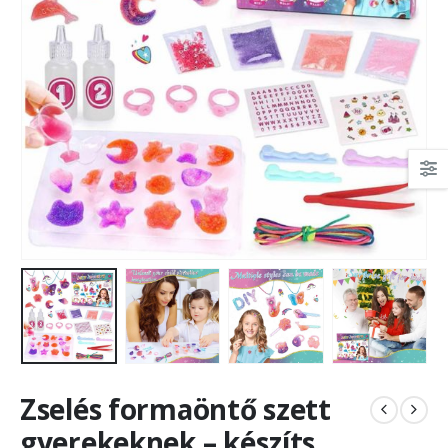
Zselés formaöntő szett
gyerekeknek – készíts