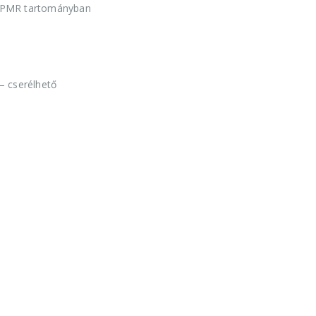
 a PMR tartományban
– cserélhető