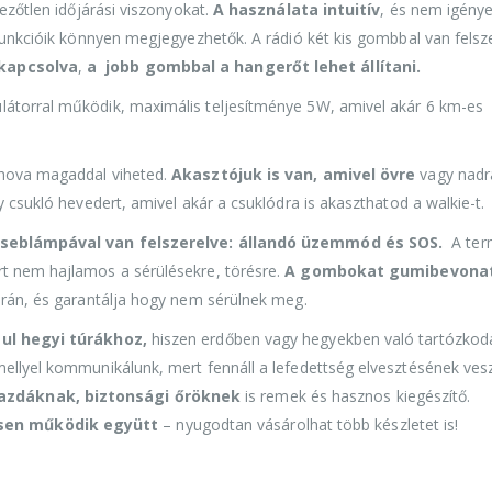
ezőtlen időjárási viszonyokat.
A használata intuitív
, és nem igénye
 funkcióik könnyen megjegyezhetők. A rádió két kis gombbal van felsz
ekapcsolva
,
a
jobb gombbal a hangerőt lehet állítani.
látorral működik, maximális teljesítménye 5W, amivel akár 6 km-es
hova magaddal viheted.
Akasztójuk is van, amivel övre
vagy nadr
 csukló hevedert, amivel akár a csuklódra is akaszthatod a walkie-t.
zseblámpával van felszerelve: állandó üzemmód és SOS.
A ter
t nem hajlamos a sérülésekre, törésre.
A gombokat gumibevona
orán, és garantálja hogy nem sérülnek meg.
ul hegyi túrákhoz,
hiszen erdőben vagy hegyekben való tartózkod
ellyel kommunikálunk, mert fennáll a lefedettség elvesztésének vesz
azdáknak, biztonsági őröknek
is remek és hasznos kiegészítő.
sen működik együtt
– nyugodtan vásárolhat több készletet is!