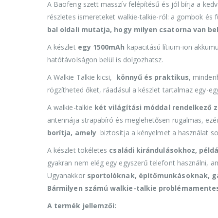
A Baofeng szett masszív felépítésű és jól bírja a kedv
részletes ismereteket walkie-talkie-ról: a gombok és
bal oldali mutatja, hogy milyen csatorna van b
A készlet
egy 1500mAh
kapacitású lítium-ion akkumu
hatótávolságon belül is dolgozhatsz.
A Walkie Talkie kicsi,
könnyű és praktikus
, minden
rögzítheted őket, ráadásul a készlet tartalmaz egy-egy
A walkie-talkie
két világítási móddal rendelkező 
antennája strapabíró és meglehetősen rugalmas, ezér
borítja, amely
biztosítja a kényelmet a használat s
A készlet tökéletes
családi kirándulásokhoz, példá
gyakran nem elég egy egyszerű telefont használni, am
Ugyanakkor
sportolóknak, építőmunkásoknak, g
Bármilyen számú walkie-talkie problémamente
A termék jellemzői: