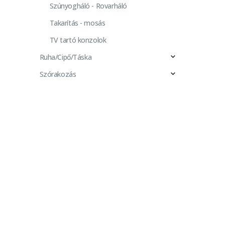
Szúnyogháló - Rovarháló
Takarítás - mosás
TV tartó konzolok
Ruha/Cipő/Táska
Szórakozás