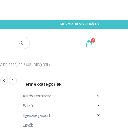
FIÓKOM
REGISZTRÁCIÓ
0
BF-777S, BF-666S (BBV)(BBL)
Termékkategóriák
Autós termékek
Barkács
Egészség/sport
Egyéb