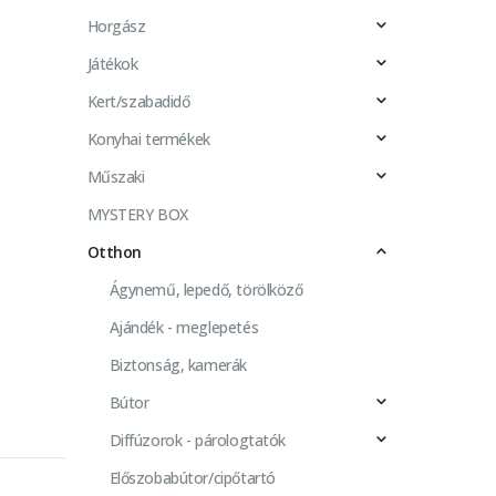
Horgász
Játékok
Kert/szabadidő
Konyhai termékek
Műszaki
MYSTERY BOX
Otthon
Ágynemű, lepedő, törölköző
Ajándék - meglepetés
Biztonság, kamerák
Bútor
Diffúzorok - párologtatók
Előszobabútor/cipőtartó