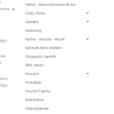
l
Falióra - ébresztőóra/asztali óra
erelve,
a
Fűtés, hűtés
Háziállat
Karácsony
Karóra - okosóra - ékszer
ágra
Kártevők elleni védelem
mék
Öntapadós tapéták
t
Pléd, takaró
Porszívó
áskor
Postaláda
élye.
Poszter/Tapéta
Roló/Reluxa
Szépségápolás