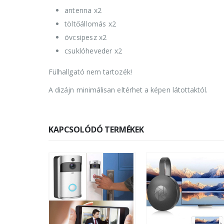
antenna x2
töltőállomás x2
övcsipesz x2
csuklóheveder x2
Fülhallgató nem tartozék!
A dizájn minimálisan eltérhet a képen látottaktól.
KAPCSOLÓDÓ TERMÉKEK