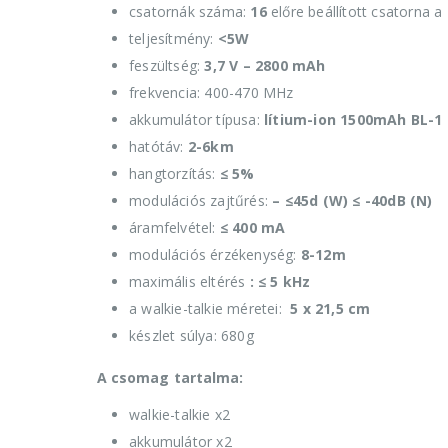
csatornák száma:
16
előre beállított csatorna
teljesítmény:
<5W
feszültség:
3,7 V – 2800 mAh
frekvencia: 400-470 MHz
akkumulátor típusa:
lítium-ion 1500mAh BL-1
hatótáv:
2-6km
hangtorzítás:
≤ 5%
modulációs zajtűrés:
– ≤45d (W) ≤ -40dB (N)
áramfelvétel:
≤ 400 mA
modulációs érzékenység:
8-12m
maximális eltérés
: ≤ 5 kHz
a walkie-talkie méretei:
5 x 21,5 cm
készlet súlya: 680g
A csomag tartalma:
walkie-talkie x2
akkumulátor x2