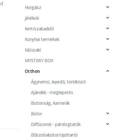
od
Horgász
Játékok
Kert/szabadidő
Konyhai termékek
Műszaki
MYSTERY BOX
Otthon
Ágynemű, lepedő, törölköző
Ajándék - meglepetés
Biztonság, kamerák
Bútor
Diffúzorok - párologtatók
Előszobabútor/cipőtartó