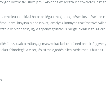
folyton kozmetikushoz járni? Akkor ez az arcszauna tökéletes lesz 
t, emellett rendkívül hatásos légúti megbetegedések kezeléseiben is
rön, ezzel kinyitva a pórusokat, amelyek könnyen tisztíthatóvá válna
zza a vérkeringést, így a tápanyagellátás is megfelelőbb lesz. Az e
őzöléséhez, csak a műanyag maszkokat kell cserélned annak függvén
latt felmelegíti a vizet, és túlmelegedés elleni védelmet is biztosít.
is