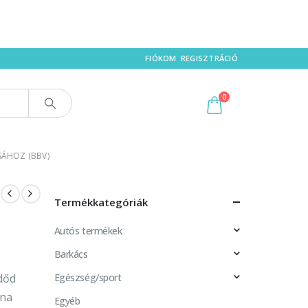
FIÓKOM
REGISZTRÁCIÓ
0
SÁHOZ (BBV)
Termékkategóriák
Autós termékek
Barkács
dőd
Egészség/sport
una
Egyéb