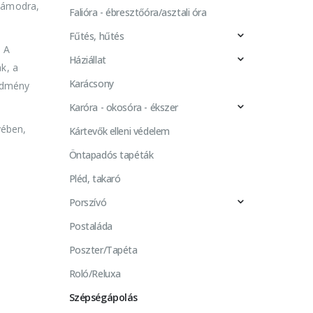
számodra,
Falióra - ébresztőóra/asztali óra
Fűtés, hűtés
. A
Háziállat
k, a
Karácsony
redmény
Karóra - okosóra - ékszer
yében,
Kártevők elleni védelem
Öntapadós tapéták
Pléd, takaró
Porszívó
Postaláda
Poszter/Tapéta
Roló/Reluxa
Szépségápolás