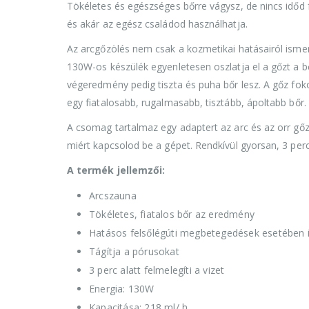
Tökéletes és egészséges bőrre vágysz, de nincs időd 
és akár az egész családod használhatja.
Az arcgőzölés nem csak a kozmetikai hatásairól ismer
130W-os készülék egyenletesen oszlatja el a gőzt a bő
végeredmény pedig tiszta és puha bőr lesz. A gőz foko
egy fiatalosabb, rugalmasabb, tisztább, ápoltabb bőr.
A csomag tartalmaz egy adaptert az arc és az orr g
miért kapcsolod be a gépet. Rendkívül gyorsan, 3 perc a
A termék jellemzői:
Arcszauna
Tökéletes, fiatalos bőr az eredmény
Hatásos felsőlégúti megbetegedések esetében 
Tágítja a pórusokat
3 perc alatt felmelegíti a vizet
Energia: 130W
Kapacitása: 218 ml/ h