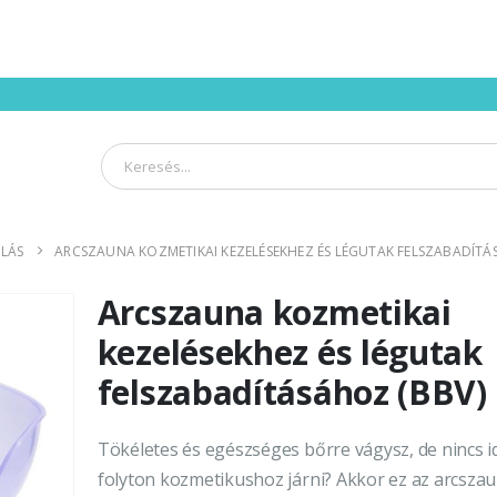
LÁS
ARCSZAUNA KOZMETIKAI KEZELÉSEKHEZ ÉS LÉGUTAK FELSZABADÍTÁ
Arcszauna kozmetikai
kezelésekhez és légutak
felszabadításához (BBV)
Tökéletes és egészséges bőrre vágysz, de nincs i
folyton kozmetikushoz járni? Akkor ez az arcsza