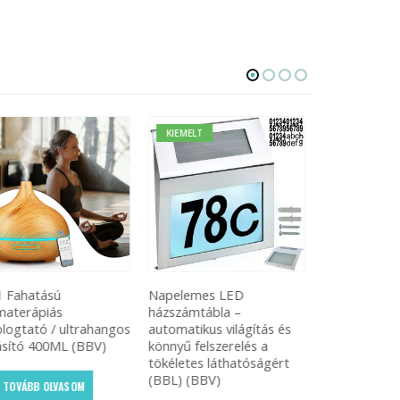
KIEMELT
pelemes LED
Professzionális szuper
Él nélküli g
zszámtábla –
trimmelő – fekete-arany
pillangókés
tomatikus világítás és
színben (V-082) (BBV)
ezüst (BBL
nnyű felszerelés a
kéletes láthatóságért
TOVÁBB OLVASOM
TOVÁBB
BL) (BBV)