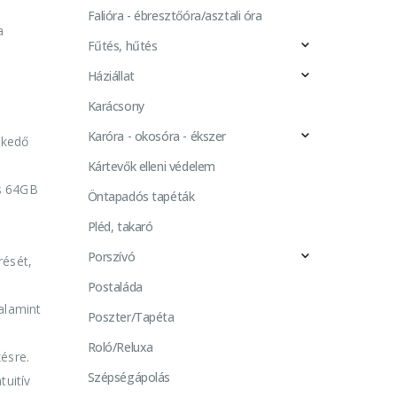
Falióra - ébresztőóra/asztali óra
a
Fűtés, hűtés
Háziállat
Karácsony
Karóra - okosóra - ékszer
lkedő
Kártevők elleni védelem
s 64GB
Öntapadós tapéták
Pléd, takaró
Porszívó
rését,
Postaláda
alamint
Poszter/Tapéta
Roló/Reluxa
zésre.
Szépségápolás
uitív