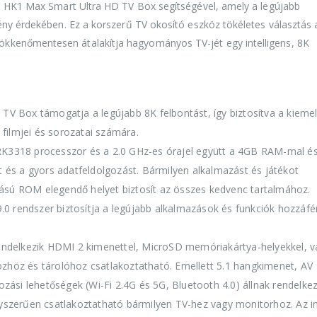
 a HK1 Max Smart Ultra HD TV Box segítségével, amely a legújabb
ény érdekében. Ez a korszerű TV okosító eszköz tökéletes választás 
kkenőmentesen átalakítja hagyományos TV-jét egy intelligens, 8K
V Box támogatja a legújabb 8K felbontást, így biztosítva a kieme
filmjei és sorozatai számára.
3318 processzor és a 2.0 GHz-es órajel együtt a 4GB RAM-mal é
s a gyors adatfeldolgozást. Bármilyen alkalmazást és játékot
ású ROM elegendő helyet biztosít az összes kedvenc tartalmához.
.0 rendszer biztosítja a legújabb alkalmazások és funkciók hozzáfé
.
ndelkezik HDMI 2 kimenettel, MicroSD memóriakártya-helyekkel, v
zhöz és tárolóhoz csatlakoztatható. Emellett 5.1 hangkimenet, AV
ozási lehetőségek (Wi-Fi 2.4G és 5G, Bluetooth 4.0) állnak rendelke
szerűen csatlakoztatható bármilyen TV-hez vagy monitorhoz. Az int