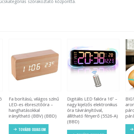
súcskategóriás szórakoztató központtá.
nű
Digitális LED falióra 16” –
BIG1 Fahatású
Na
nagy kijelzős elektronikus
aromaterápiás
há
óra távirányítóval,
párologtató / ultrahangos
au
)
állítható fényerő (5526-A)
párásító 400ML (BBV)
kö
(BBD)
tö
(B
TOVÁBB OLVASOM