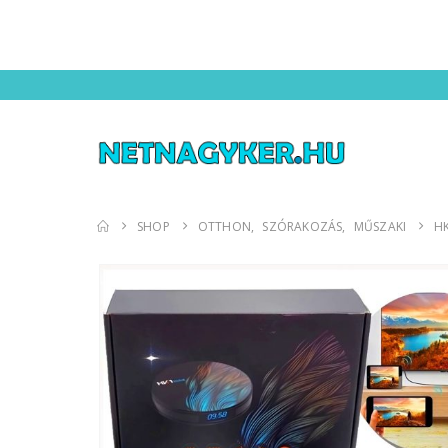
SHOP
OTTHON
,
SZÓRAKOZÁS
,
MŰSZAKI
HK