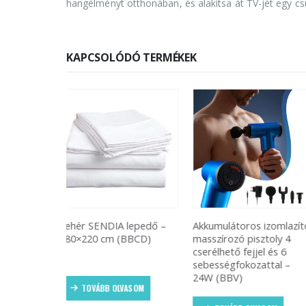
hangélményt otthonában, és alakítsa át TV-jét egy c
KAPCSOLÓDÓ TERMÉKEK
lepedő –
Akkumulátoros izomlazító
Fa borítású, világos szí
BBCD)
masszírozó pisztoly 4
LED-es ébresztőóra –
cserélhető fejjel és 6
hanghatásokkal
sebességfokozattal –
irányítható (BBV) (BBD
24W (BBV)
ASOM
TOVÁBB OLVASOM