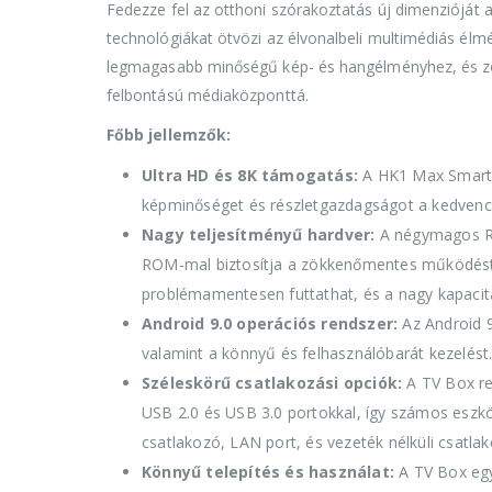
Fedezze fel az otthoni szórakoztatás új dimenzióját
technológiákat ötvözi az élvonalbeli multimédiás élm
legmagasabb minőségű kép- és hangélményhez, és zö
felbontású médiaközponttá.
Főbb jellemzők:
Ultra HD és 8K támogatás:
A HK1 Max Smart T
képminőséget és részletgazdagságot a kedvenc 
Nagy teljesítményű hardver:
A négymagos RK
ROM-mal biztosítja a zökkenőmentes működést é
problémamentesen futtathat, és a nagy kapacit
Android 9.0 operációs rendszer:
Az Android 9
valamint a könnyű és felhasználóbarát kezelést
Széleskörű csatlakozási opciók:
A TV Box re
USB 2.0 és USB 3.0 portokkal, így számos eszkö
csatlakozó, LAN port, és vezeték nélküli csatlak
Könnyű telepítés és használat:
A TV Box egy