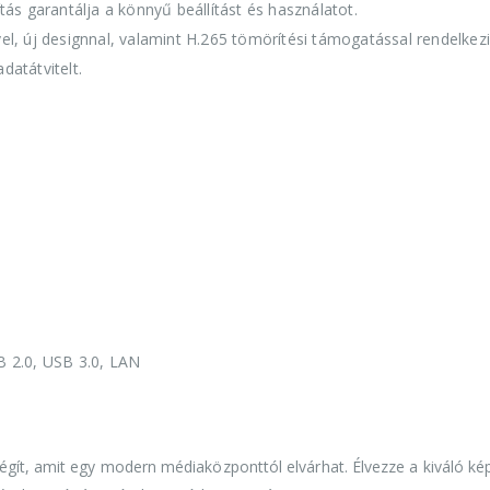
ítás garantálja a könnyű beállítást és használatot.
ővel, új designnal, valamint H.265 tömörítési támogatással rendelkez
datátvitelt.
 2.0, USB 3.0, LAN
gít, amit egy modern médiaközponttól elvárhat. Élvezze a kiváló ké