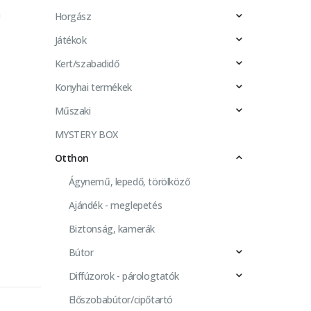
a
Horgász
Játékok
Kert/szabadidő
Konyhai termékek
Műszaki
MYSTERY BOX
Otthon
Ágynemű, lepedő, törölköző
Ajándék - meglepetés
Biztonság, kamerák
Bútor
Diffúzorok - párologtatók
Előszobabútor/cipőtartó