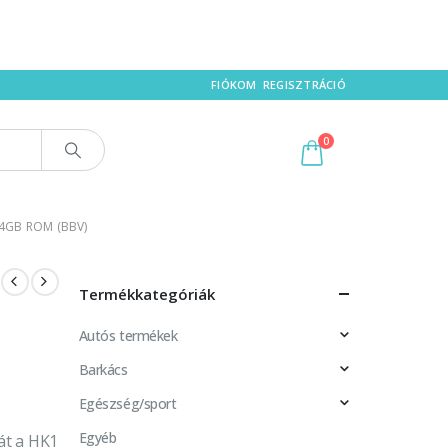
FIÓKOM
REGISZTRÁCIÓ
0
64GB ROM (BBV)
Termékkategóriák
Autós termékek
Barkács
Egészség/sport
Egyéb
át a HK1