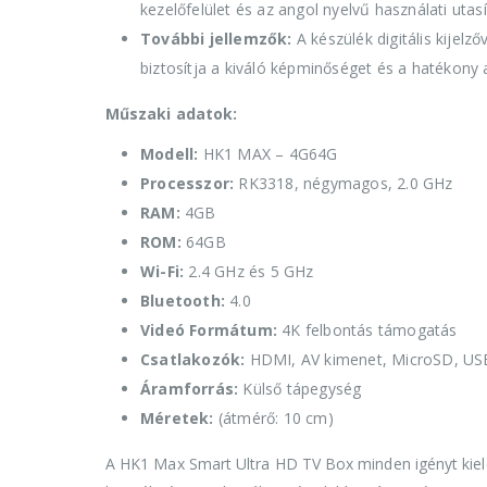
kezelőfelület és az angol nyelvű használati utas
További jellemzők:
A készülék digitális kijelz
biztosítja a kiváló képminőséget és a hatékony a
Műszaki adatok:
Modell:
HK1 MAX – 4G64G
Processzor:
RK3318, négymagos, 2.0 GHz
RAM:
4GB
ROM:
64GB
Wi-Fi:
2.4 GHz és 5 GHz
Bluetooth:
4.0
Videó Formátum:
4K felbontás támogatás
Csatlakozók:
HDMI, AV kimenet, MicroSD, USB
Áramforrás:
Külső tápegység
Méretek:
(átmérő: 10 cm)
A HK1 Max Smart Ultra HD TV Box minden igényt kielé