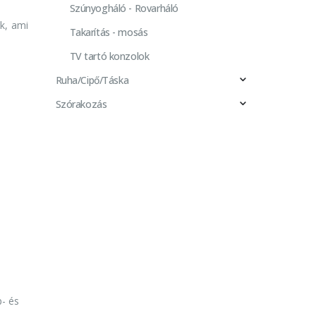
Szúnyogháló - Rovarháló
ik, ami
Takarítás - mosás
TV tartó konzolok
Ruha/Cipő/Táska
Szórakozás
p- és