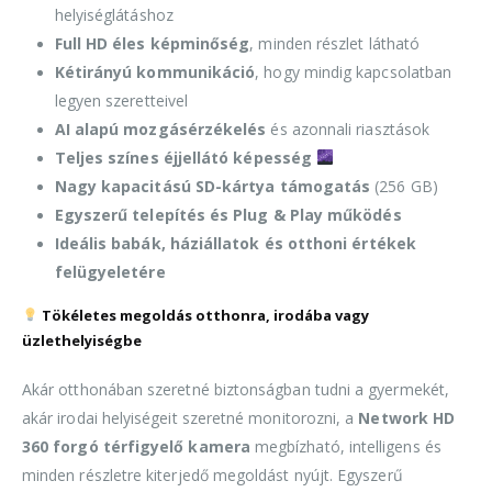
helyiséglátáshoz
Full HD éles képminőség
, minden részlet látható
Kétirányú kommunikáció
, hogy mindig kapcsolatban
legyen szeretteivel
AI alapú mozgásérzékelés
és azonnali riasztások
Teljes színes éjjellátó képesség
Nagy kapacitású SD-kártya támogatás
(256 GB)
Egyszerű telepítés és Plug & Play működés
Ideális babák, háziállatok és otthoni értékek
felügyeletére
Tökéletes megoldás otthonra, irodába vagy
üzlethelyiségbe
Akár otthonában szeretné biztonságban tudni a gyermekét,
akár irodai helyiségeit szeretné monitorozni, a
Network HD
360 forgó térfigyelő kamera
megbízható, intelligens és
minden részletre kiterjedő megoldást nyújt. Egyszerű