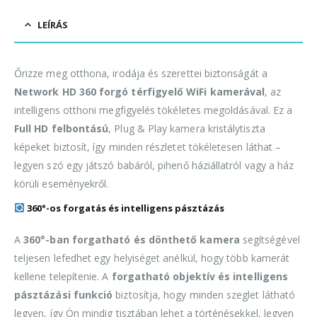
LEÍRÁS
Őrizze meg otthona, irodája és szerettei biztonságát a
Network HD 360 forgó térfigyelő WiFi kamerával
, az
intelligens otthoni megfigyelés tökéletes megoldásával. Ez a
Full HD felbontású
, Plug & Play kamera kristálytiszta
képeket biztosít, így minden részletet tökéletesen láthat –
legyen szó egy játszó babáról, pihenő háziállatról vagy a ház
körüli eseményekről.
360°-os forgatás és intelligens pásztázás
A
360°-ban forgatható és dönthető kamera
segítségével
teljesen lefedhet egy helyiséget anélkül, hogy több kamerát
kellene telepítenie. A
forgatható objektív és intelligens
pásztázási funkció
biztosítja, hogy minden szeglet látható
legyen, így Ön mindig tisztában lehet a történésekkel, legyen