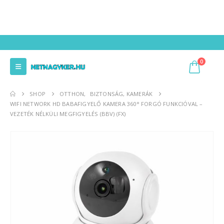
0
SHOP
OTTHON
,
BIZTONSÁG, KAMERÁK
WIFI NETWORK HD BABAFIGYELŐ KAMERA 360° FORGÓ FUNKCIÓVAL –
VEZETÉK NÉLKÜLI MEGFIGYELÉS (BBV) (FX)