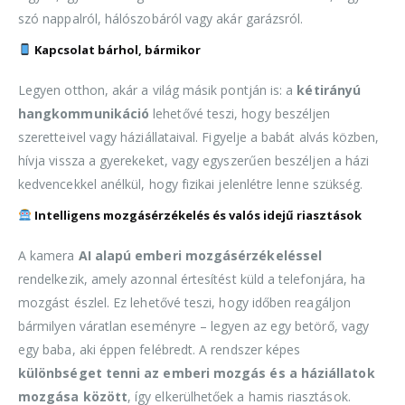
szó nappalról, hálószobáról vagy akár garázsról.
Kapcsolat bárhol, bármikor
Legyen otthon, akár a világ másik pontján is: a
kétirányú
hangkommunikáció
lehetővé teszi, hogy beszéljen
szeretteivel vagy háziállataival. Figyelje a babát alvás közben,
hívja vissza a gyerekeket, vagy egyszerűen beszéljen a házi
kedvencekkel anélkül, hogy fizikai jelenlétre lenne szükség.
Intelligens mozgásérzékelés és valós idejű riasztások
A kamera
AI alapú emberi mozgásérzékeléssel
rendelkezik, amely azonnal értesítést küld a telefonjára, ha
mozgást észlel. Ez lehetővé teszi, hogy időben reagáljon
bármilyen váratlan eseményre – legyen az egy betörő, vagy
egy baba, aki éppen felébredt. A rendszer képes
különbséget tenni az emberi mozgás és a háziállatok
mozgása között
, így elkerülhetőek a hamis riasztások.