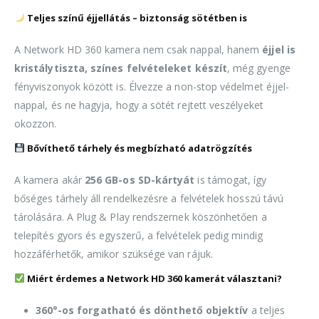
Teljes színű éjjellátás – biztonság sötétben is
A Network HD 360 kamera nem csak nappal, hanem
éjjel is
kristálytiszta, színes felvételeket készít
, még gyenge
fényviszonyok között is. Élvezze a non-stop védelmet éjjel-
nappal, és ne hagyja, hogy a sötét rejtett veszélyeket
okozzon.
Bővíthető tárhely és megbízható adatrögzítés
A kamera akár
256 GB-os SD-kártyát
is támogat, így
bőséges tárhely áll rendelkezésre a felvételek hosszú távú
tárolására. A Plug & Play rendszernek köszönhetően a
telepítés gyors és egyszerű, a felvételek pedig mindig
hozzáférhetők, amikor szüksége van rájuk.
Miért érdemes a Network HD 360 kamerát választani?
360°-os forgatható és dönthető objektív
a teljes