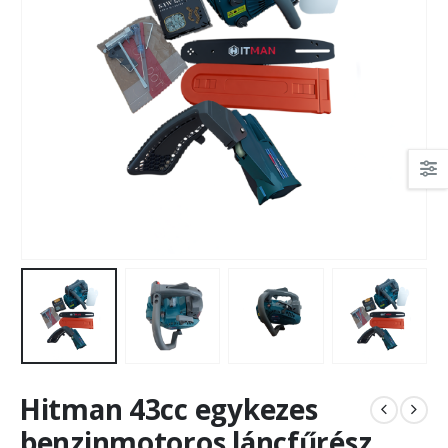
Hitman 43cc egykezes
benzinmotoros láncfűrész