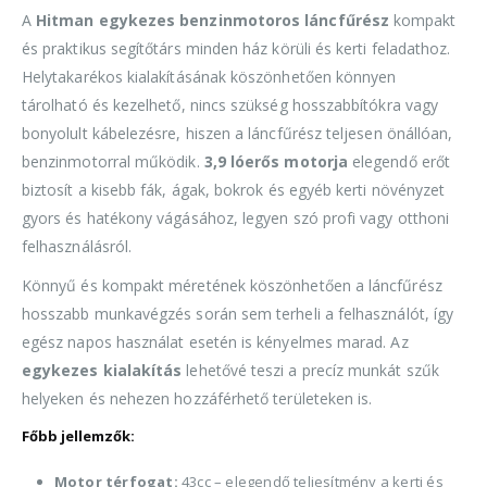
A
Hitman egykezes benzinmotoros láncfűrész
kompakt
és praktikus segítőtárs minden ház körüli és kerti feladathoz.
Helytakarékos kialakításának köszönhetően könnyen
tárolható és kezelhető, nincs szükség hosszabbítókra vagy
bonyolult kábelezésre, hiszen a láncfűrész teljesen önállóan,
benzinmotorral működik.
3,9 lóerős motorja
elegendő erőt
biztosít a kisebb fák, ágak, bokrok és egyéb kerti növényzet
gyors és hatékony vágásához, legyen szó profi vagy otthoni
felhasználásról.
Könnyű és kompakt méretének köszönhetően a láncfűrész
hosszabb munkavégzés során sem terheli a felhasználót, így
egész napos használat esetén is kényelmes marad. Az
egykezes kialakítás
lehetővé teszi a precíz munkát szűk
helyeken és nehezen hozzáférhető területeken is.
Főbb jellemzők:
Motor térfogat:
43cc – elegendő teljesítmény a kerti és