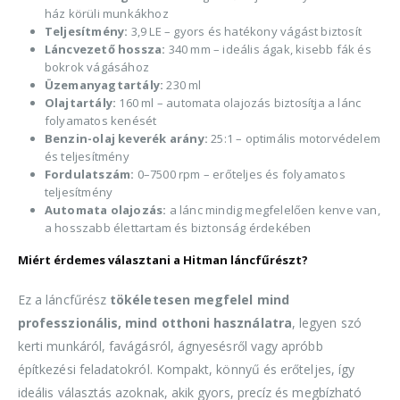
ház körüli munkákhoz
Teljesítmény:
3,9 LE – gyors és hatékony vágást biztosít
Láncvezető hossza:
340 mm – ideális ágak, kisebb fák és
bokrok vágásához
Üzemanyagtartály:
230 ml
Olajtartály:
160 ml – automata olajozás biztosítja a lánc
folyamatos kenését
Benzin-olaj keverék arány:
25:1 – optimális motorvédelem
és teljesítmény
Fordulatszám:
0–7500 rpm – erőteljes és folyamatos
teljesítmény
Automata olajozás:
a lánc mindig megfelelően kenve van,
a hosszabb élettartam és biztonság érdekében
Miért érdemes választani a Hitman láncfűrészt?
Ez a láncfűrész
tökéletesen megfelel mind
professzionális, mind otthoni használatra
, legyen szó
kerti munkáról, favágásról, ágnyesésről vagy apróbb
építkezési feladatokról. Kompakt, könnyű és erőteljes, így
ideális választás azoknak, akik gyors, precíz és megbízható