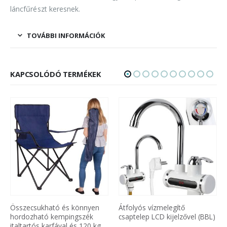
láncfűrészt keresnek.
TOVÁBBI INFORMÁCIÓK
KAPCSOLÓDÓ TERMÉKEK
Átfolyós vízmelegítő
BB Mozgásérzékelős, vízálló
csaptelep LCD kijelzővel (BBL)
szolár világítás két
fényforrással és 120°-os