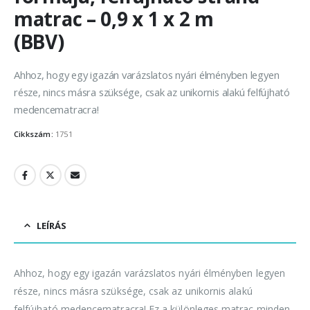
matrac – 0,9 x 1 x 2 m
(BBV)
Ahhoz, hogy egy igazán varázslatos nyári élményben legyen
része, nincs másra szüksége, csak az unikornis alakú felfújható
medencematracra!
Cikkszám:
1751
LEÍRÁS
Ahhoz, hogy egy igazán varázslatos nyári élményben legyen
része, nincs másra szüksége, csak az unikornis alakú
felfújható medencematracra! Ez a különleges matrac minden