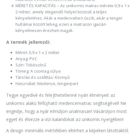
MÉRET ÉS KAPACITÁS – Az unikornis matrac mérete 0,9 x 1 x
2 méter, amely elegendő helyet biztosít a teljes
kényelemhez. Akár a medenceben úszik, akár a tenger
hullámai között lebeg, ezen a matracon igazán
kényelmesen érezheti magát.
A termék jellemzői:
Méret: 0,9 x 1 x 2 méter
Anyag: PVC
Szín: Többszínű
Tömeg: A csomag súlya
Tárolás és szállítás: Könnyű
Használat: Medence, tengerpart
Tegye egyedivé és felejthetetlenné nyári élményeit az
unikornis alakú felfújható medencematrac segítségével! Ne
engedje, hogy a nyár elmúljon unalmasan! Vásároljon most
egyet és élvezze a vízi kalandokat az unikornis nyergében!
A design minimális mértékben eltérhet a képeken látottaktól.