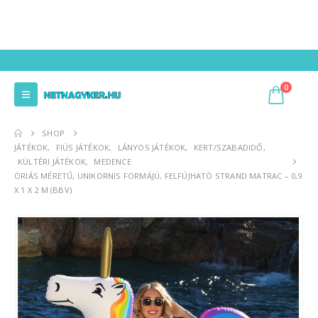
0
SHOP
JÁTÉKOK
,
FIÚS JÁTÉKOK
,
LÁNYOS JÁTÉKOK
,
KERT/SZABADIDŐ
,
KÜLTÉRI JÁTÉKOK
,
MEDENCE
ÓRIÁS MÉRETŰ, UNIKORNIS FORMÁJÚ, FELFÚJHATÓ STRAND MATRAC – 0,9
X 1 X 2 M (BBV)