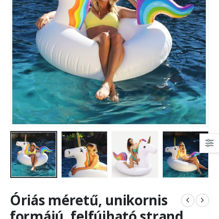
Óriás méretű, unikornis
formájú, felfújható strand