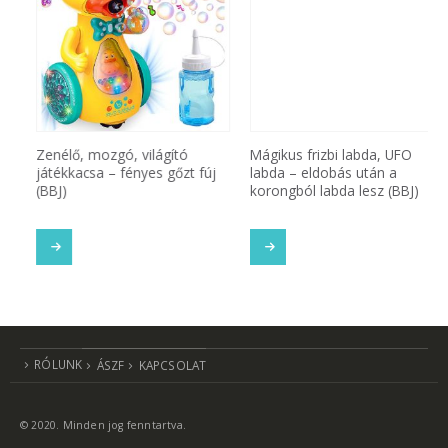
Zenélő, mozgó, világító
Mágikus frizbi labda, UFO
játékkacsa – fényes gőzt fúj
labda – eldobás után a
(BBJ)
korongból labda lesz (BBJ)
SOM
TOVÁBB OLVASOM
TOVÁBB OLVASOM
RÓLUNK
ÁSZF
KAPCSOLAT
© 2020. Minden jog fenntartva.