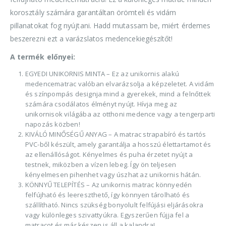
korosztály számára garantáltan örömteli és vidám
pillanatokat fog nyújtani. Hadd mutassam be, miért érdemes
beszerezni ezt a varázslatos medencekiegészítőt!
A termék előnyei:
EGYEDI UNIKORNIS MINTA – Ez az unikornis alakú
medencematrac valóban elvarázsolja a képzeletet. A vidám
és színpompás designja mind a gyerekek, mind a felnőttek
számára csodálatos élményt nyújt. Hívja meg az
unikornisok világába az otthoni medence vagy a tengerparti
napozás közben!
KIVÁLÓ MINŐSÉGŰ ANYAG – A matrac strapabíró és tartós
PVC-ből készült, amely garantálja a hosszú élettartamot és
az ellenállóságot. Kényelmes és puha érzetet nyújt a
testnek, miközben a vízen lebeg. Így ön teljesen
kényelmesen pihenhet vagy úszhat az unikornis hátán.
KÖNNYŰ TELEPÍTÉS – Az unikornis matrac könnyedén
felfújható és leereszthető, így könnyen tárolható és
szállítható. Nincs szükség bonyolult felfújási eljárásokra
vagy különleges szivattyúkra. Egyszerűen fújja fel a
matracot és már készen is áll a kalandra!